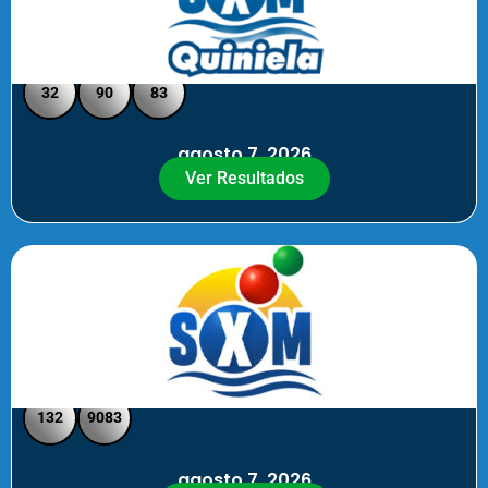
Quiniela SXM - Medio Día
32
90
83
agosto 7, 2026
Ver Resultados
SXM Medio día - Pick 3 Pick 4
132
9083
agosto 7, 2026