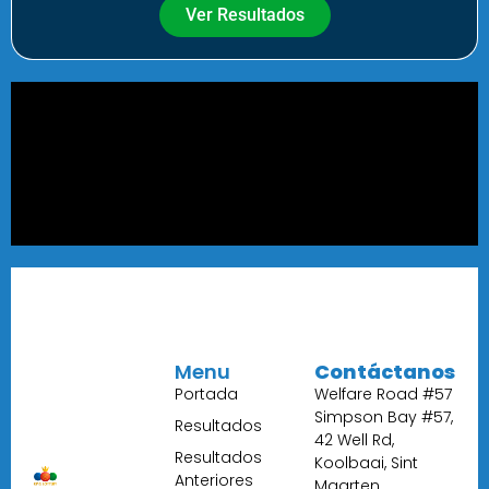
Ver Resultados
Menu
Contáctanos
Portada
Welfare Road #57
Simpson Bay #57,
Resultados
42 Well Rd,
Resultados
Koolbaai, Sint
Anteriores
Maarten