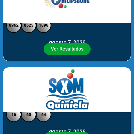
Philipsburg - Medio día
8962
8523
1898
agosto 7, 2026
Ver Resultados
Quiniela SXM - Noche
16
60
64
agosto 7, 2026