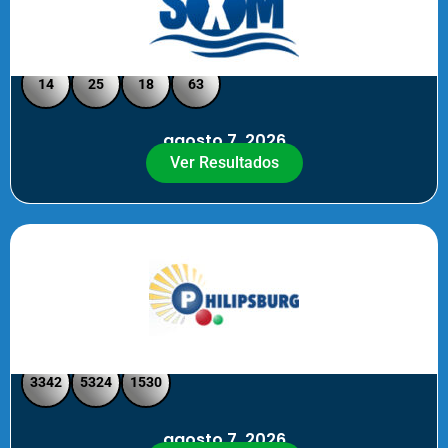
Loto Pool SXM Noche
14
25
18
63
agosto 7, 2026
Ver Resultados
Philipsburg Noche – Pick 4
3342
5324
1530
agosto 7, 2026