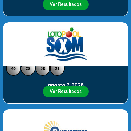
Ver Resultados
Loto Pool SXM - Medio Día
46
28
58
21
agosto 7, 2026
Ver Resultados