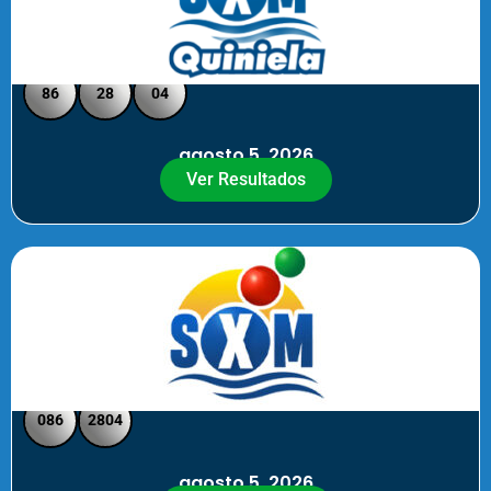
Quiniela SXM - Medio Día
86
28
04
agosto 5, 2026
Ver Resultados
SXM Medio día - Pick 3 Pick 4
086
2804
agosto 5, 2026