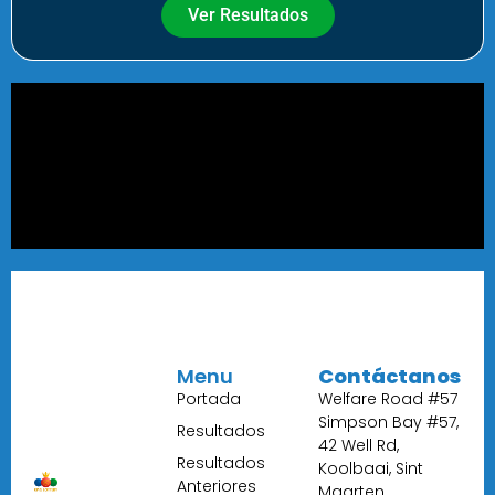
Ver Resultados
Menu
Contáctanos
Portada
Welfare Road #57
Simpson Bay #57,
Resultados
42 Well Rd,
Resultados
Koolbaai, Sint
Anteriores
Maarten