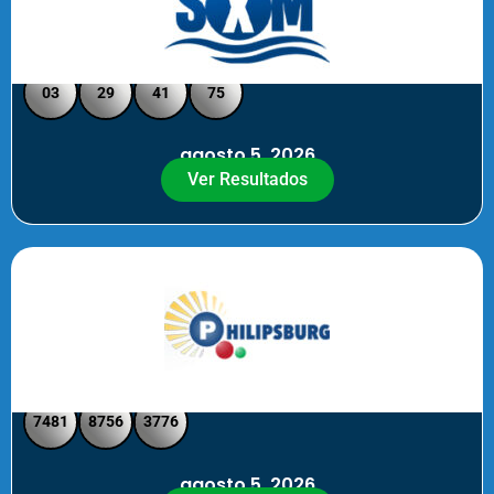
Loto Pool SXM Noche
03
29
41
75
agosto 5, 2026
Ver Resultados
Philipsburg Noche – Pick 4
7481
8756
3776
agosto 5, 2026