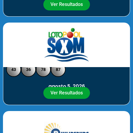
Ver Resultados
Loto Pool SXM - Medio Día
43
36
78
87
agosto 5, 2026
Ver Resultados