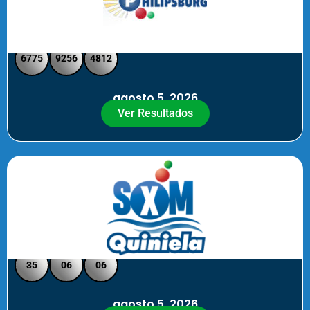
Philipsburg - Medio día
6775
9256
4812
agosto 5, 2026
Ver Resultados
Quiniela SXM - Noche
35
06
06
agosto 5, 2026