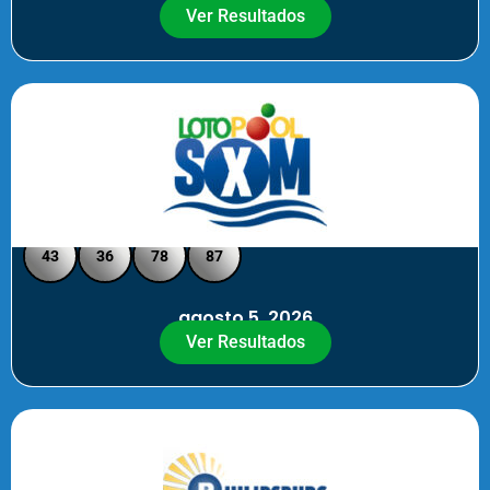
Ver Resultados
Loto Pool SXM - Medio Día
43
36
78
87
agosto 5, 2026
Ver Resultados