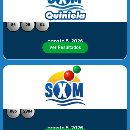
Quiniela SXM - Medio Día
86
28
04
agosto 5, 2026
Ver Resultados
SXM Medio día - Pick 3 Pick 4
086
2804
agosto 5, 2026