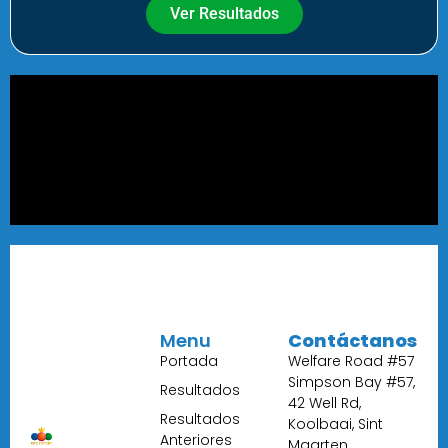
Ver Resultados
Menu
Contáctanos
Portada
Welfare Road #57
Simpson Bay #57,
Resultados
42 Well Rd,
Resultados
Koolbaai, Sint
Anteriores
Maarten