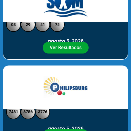
Loto Pool SXM Noche
03
29
41
75
agosto 5, 2026
Ver Resultados
Philipsburg Noche – Pick 4
7481
8756
3776
agosto 5, 2026