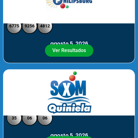
Philipsburg - Medio día
6775
9256
4812
agosto 5, 2026
Ver Resultados
Quiniela SXM - Noche
35
06
06
agosto 5, 2026