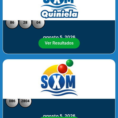
Quiniela SXM - Medio Día
86
28
04
agosto 5, 2026
Ver Resultados
SXM Medio día - Pick 3 Pick 4
086
2804
agosto 5, 2026