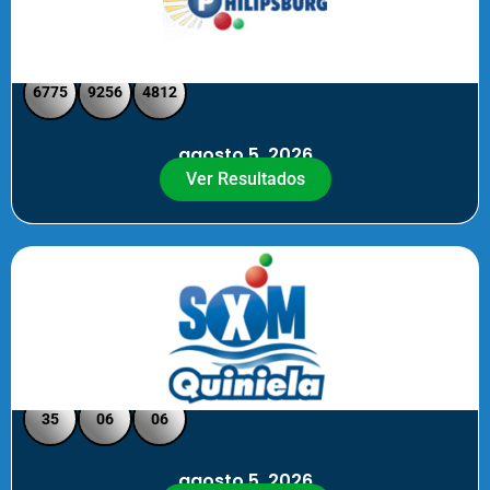
Philipsburg - Medio día
6775
9256
4812
agosto 5, 2026
Ver Resultados
Quiniela SXM - Noche
35
06
06
agosto 5, 2026