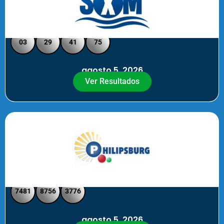
Loto Pool SXM Noche
03
29
41
75
agosto 5, 2026
Ver Resultados
Philipsburg Noche – Pick 4
7481
8756
3776
agosto 5, 2026