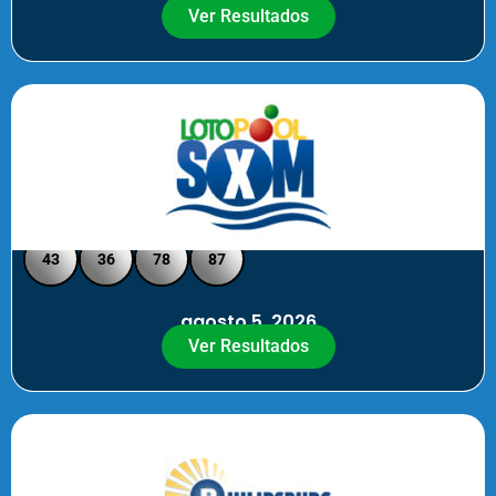
Ver Resultados
Loto Pool SXM - Medio Día
43
36
78
87
agosto 5, 2026
Ver Resultados