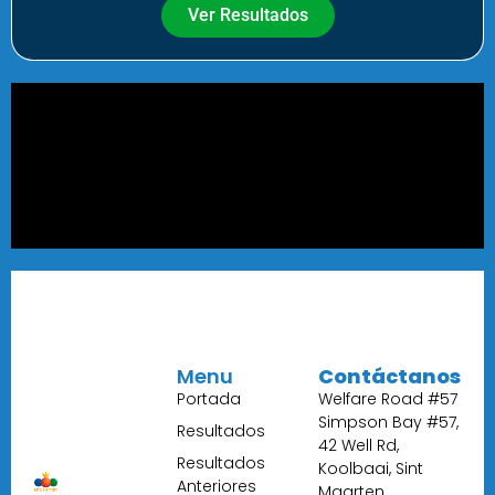
Ver Resultados
Menu
Contáctanos
Portada
Welfare Road #57
Simpson Bay #57,
Resultados
42 Well Rd,
Resultados
Koolbaai, Sint
Anteriores
Maarten