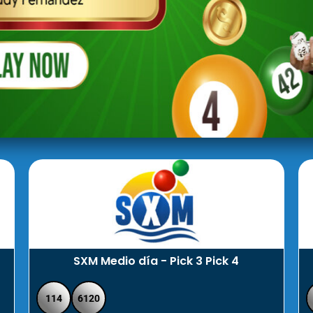
SXM Medio día - Pick 3 Pick 4
114
6120