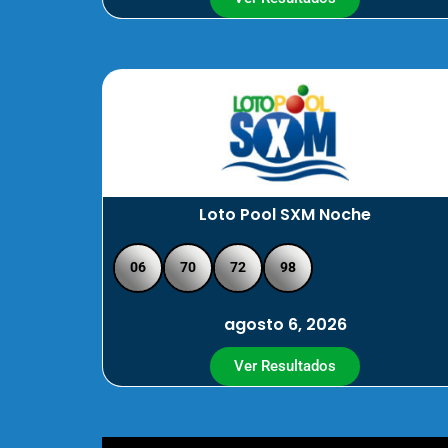
Loto Pool SXM Noche
06
70
72
98
agosto 6, 2026
Ver Resultados