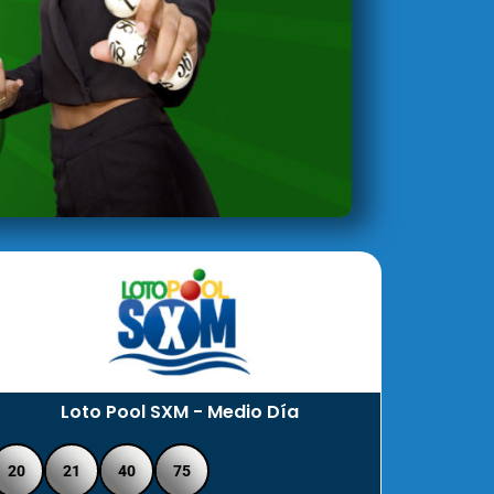
Loto Pool SXM - Medio Día
20
21
40
75