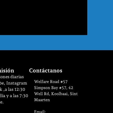
isión
Contáctanos
ones diarias
Welfare Road #57
be, Instagram
Simpson Bay #57, 42
 ,a las 12:30
Well Rd, Koolbaai, Sint
ía y a las 7:30
Maarten
e.
Email: