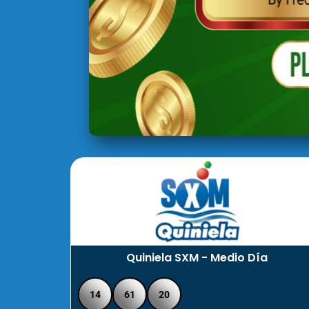
Quiniela SXM - Medio Día
14
61
20