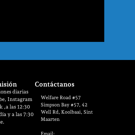
isión
Contáctanos
ones diarias
Welfare Road #57
be, Instagram
Simpson Bay #57, 42
 ,a las 12:30
Well Rd, Koolbaai, Sint
ía y a las 7:30
Maarten
e.
Email: