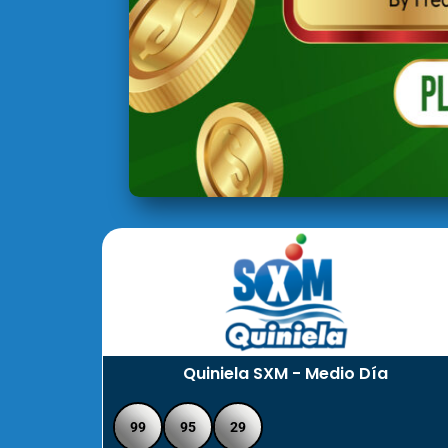
Quiniela SXM - Medio Día
99
95
29