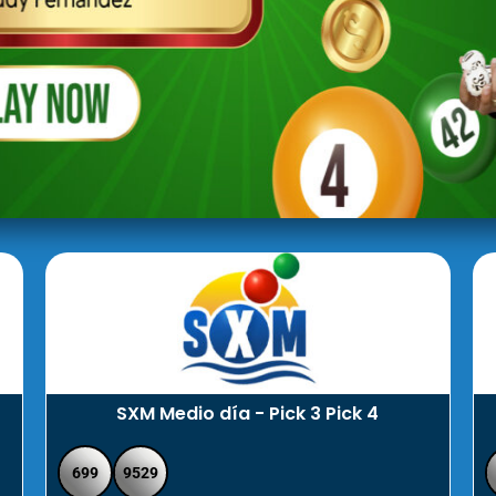
SXM Medio día - Pick 3 Pick 4
699
9529