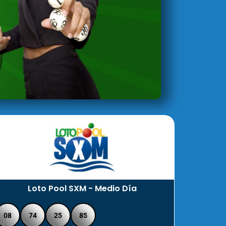
Loto Pool SXM - Medio Día
08
74
25
85