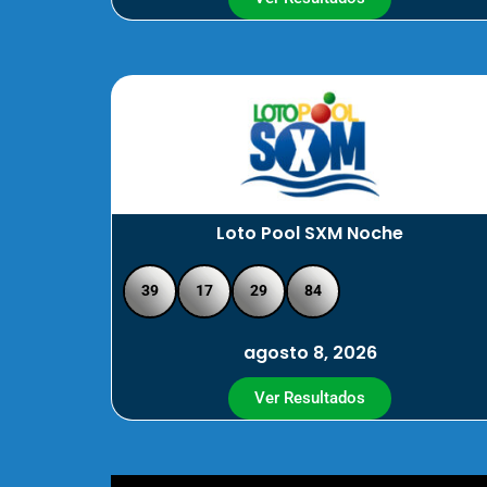
Loto Pool SXM Noche
39
17
29
84
agosto 8, 2026
Ver Resultados