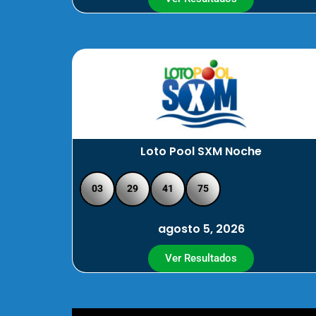
Loto Pool SXM Noche
03
29
41
75
agosto 5, 2026
Ver Resultados