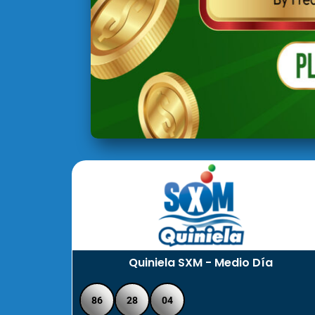
Quiniela SXM - Medio Día
86
28
04