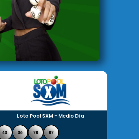
Loto Pool SXM - Medio Día
43
36
78
87