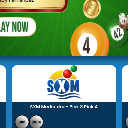
SXM Medio día - Pick 3 Pick 4
086
2804