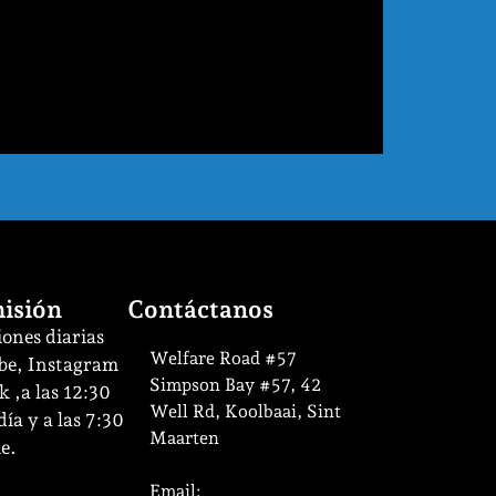
isión
Contáctanos
ones diarias
Welfare Road #57
be, Instagram
Simpson Bay #57, 42
 ,a las 12:30
Well Rd, Koolbaai, Sint
ía y a las 7:30
Maarten
e.
Email: