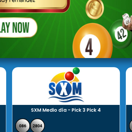
SXM Medio día - Pick 3 Pick 4
086
2804