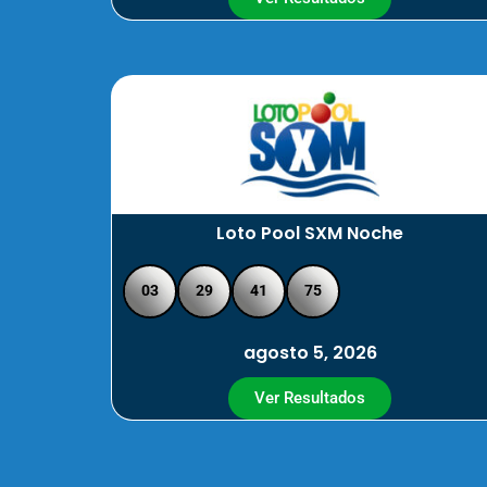
Loto Pool SXM Noche
03
29
41
75
agosto 5, 2026
Ver Resultados