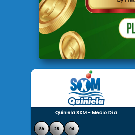
Quiniela SXM - Medio Día
86
28
04