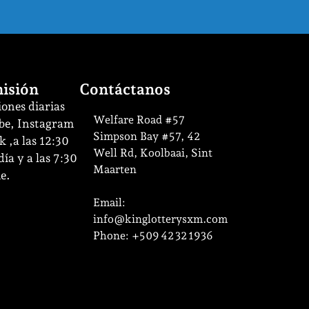
isión
Contáctanos
ones diarias
Welfare Road #57
be, Instagram
Simpson Bay #57, 42
 ,a las 12:30
Well Rd, Koolbaai, Sint
ía y a las 7:30
Maarten
e.
Email:
info@kinglotterysxm.com
Phone: +509 42 32 1936