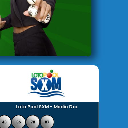
Loto Pool SXM - Medio Día
43
36
78
87