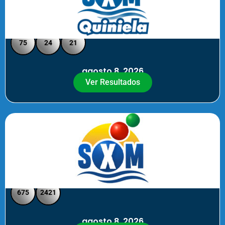
Quiniela SXM - Medio Día
75
24
21
agosto 8, 2026
Ver Resultados
SXM Medio día - Pick 3 Pick 4
675
2421
agosto 8, 2026