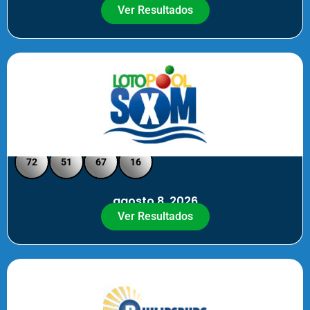
Ver Resultados
Loto Pool SXM - Medio Día
72
51
67
16
agosto 8, 2026
Ver Resultados