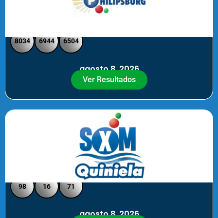
Philipsburg - Medio día
8034
6944
6504
agosto 8, 2026
Ver Resultados
Quiniela SXM - Noche
98
16
71
agosto 8, 2026