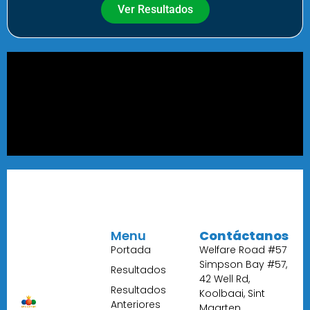
Ver Resultados
Menu
Contáctanos
Portada
Welfare Road #57
Simpson Bay #57,
Resultados
42 Well Rd,
Resultados
Koolbaai, Sint
Anteriores
Maarten