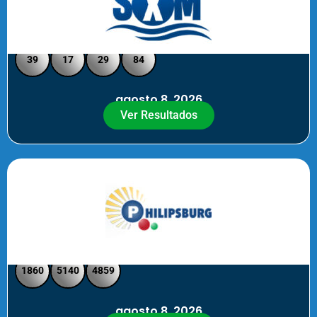
Loto Pool SXM Noche
39
17
29
84
agosto 8, 2026
Ver Resultados
Philipsburg Noche – Pick 4
1860
5140
4859
agosto 8, 2026