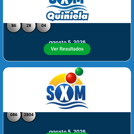
Quiniela SXM - Medio Día
86
28
04
agosto 5, 2026
Ver Resultados
SXM Medio día - Pick 3 Pick 4
086
2804
agosto 5, 2026