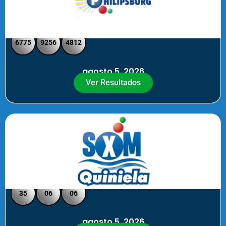
Philipsburg - Medio día
6775
9256
4812
agosto 5, 2026
Ver Resultados
Quiniela SXM - Noche
35
06
06
agosto 5, 2026