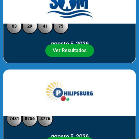
Loto Pool SXM Noche
03
29
41
75
agosto 5, 2026
Ver Resultados
Philipsburg Noche – Pick 4
7481
8756
3776
agosto 5, 2026