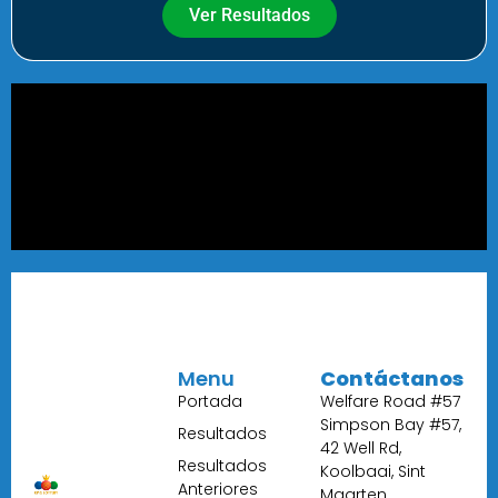
Ver Resultados
Menu
Contáctanos
Portada
Welfare Road #57
Simpson Bay #57,
Resultados
42 Well Rd,
Resultados
Koolbaai, Sint
Anteriores
Maarten