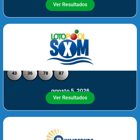
Ver Resultados
Loto Pool SXM - Medio Día
43
36
78
87
agosto 5, 2026
Ver Resultados