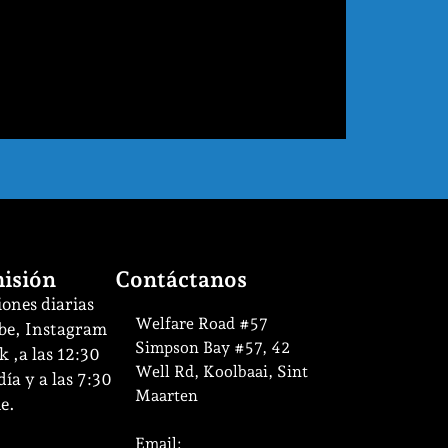
isión
Contáctanos
ones diarias
Welfare Road #57
be, Instagram
Simpson Bay #57, 42
 ,a las 12:30
Well Rd, Koolbaai, Sint
ía y a las 7:30
Maarten
e.
Email: