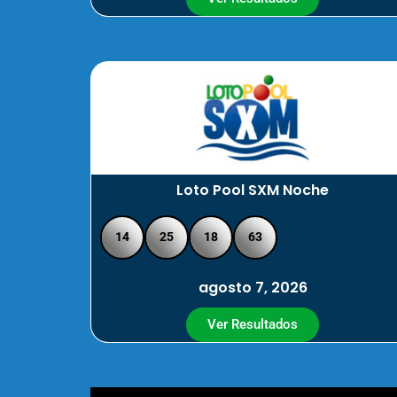
Loto Pool SXM Noche
14
25
18
63
agosto 7, 2026
Ver Resultados