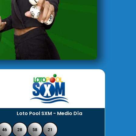
Loto Pool SXM - Medio Día
46
28
58
21