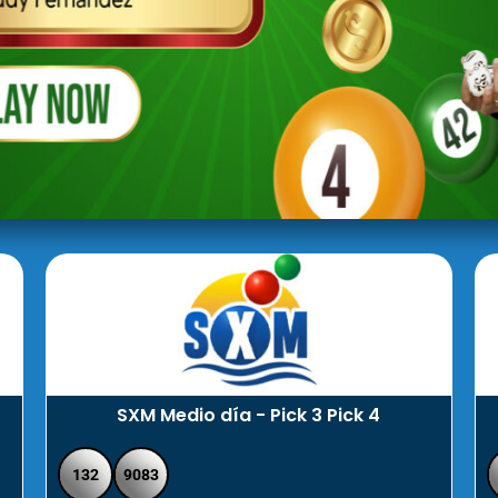
SXM Medio día - Pick 3 Pick 4
132
9083