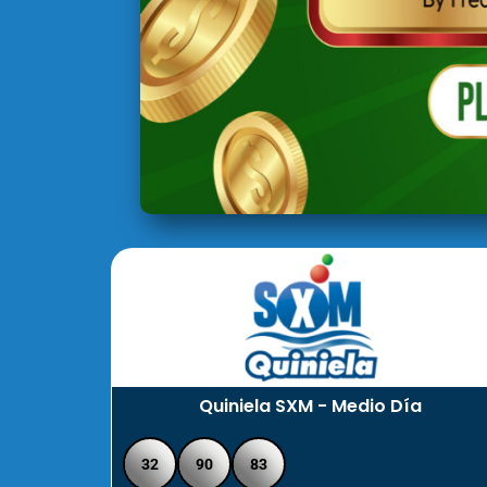
Quiniela SXM - Medio Día
32
90
83