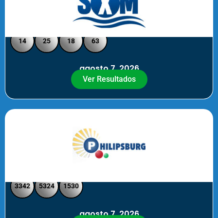
Loto Pool SXM Noche
14
25
18
63
agosto 7, 2026
Ver Resultados
Philipsburg Noche – Pick 4
3342
5324
1530
agosto 7, 2026