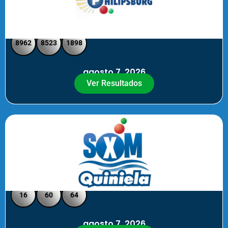
Philipsburg - Medio día
8962
8523
1898
agosto 7, 2026
Ver Resultados
Quiniela SXM - Noche
16
60
64
agosto 7, 2026