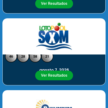
Ver Resultados
Loto Pool SXM - Medio Día
46
28
58
21
agosto 7, 2026
Ver Resultados