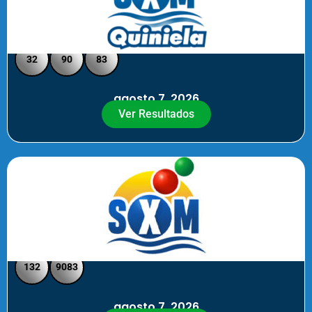
Quiniela SXM - Medio Día
32
90
83
agosto 7, 2026
Ver Resultados
SXM Medio día - Pick 3 Pick 4
132
9083
agosto 7, 2026