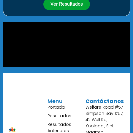
Ver Resultados
Menu
Contáctanos
Portada
Welfare Road #57
Simpson Bay #57,
Resultados
42 Well Rd,
Resultados
Koolbaai, Sint
Anteriores
Maarten