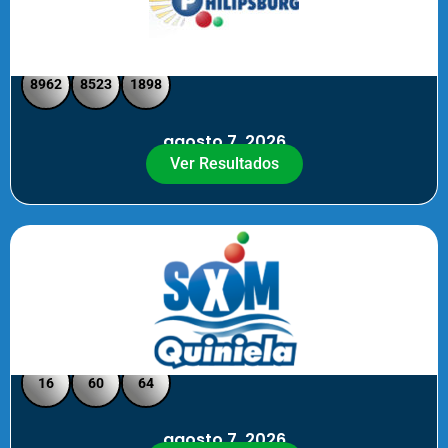
Philipsburg - Medio día
8962
8523
1898
agosto 7, 2026
Ver Resultados
Quiniela SXM - Noche
16
60
64
agosto 7, 2026