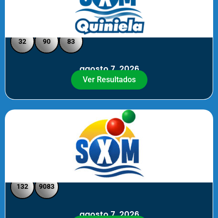
Quiniela SXM - Medio Día
32
90
83
agosto 7, 2026
Ver Resultados
SXM Medio día - Pick 3 Pick 4
132
9083
agosto 7, 2026