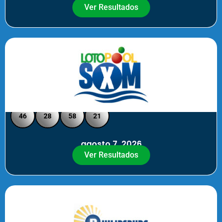
Ver Resultados
Loto Pool SXM - Medio Día
46
28
58
21
agosto 7, 2026
Ver Resultados