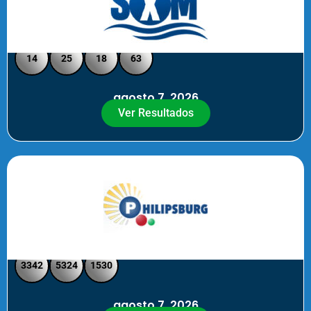
Loto Pool SXM Noche
14
25
18
63
agosto 7, 2026
Ver Resultados
Philipsburg Noche – Pick 4
3342
5324
1530
agosto 7, 2026