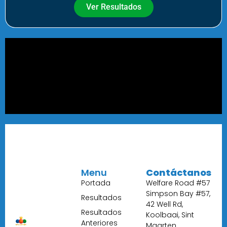
Ver Resultados
Menu
Contáctanos
Portada
Welfare Road #57
Simpson Bay #57,
Resultados
42 Well Rd,
Resultados
Koolbaai, Sint
Anteriores
Maarten