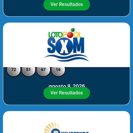
Ver Resultados
Loto Pool SXM - Medio Día
72
51
67
16
agosto 8, 2026
Ver Resultados