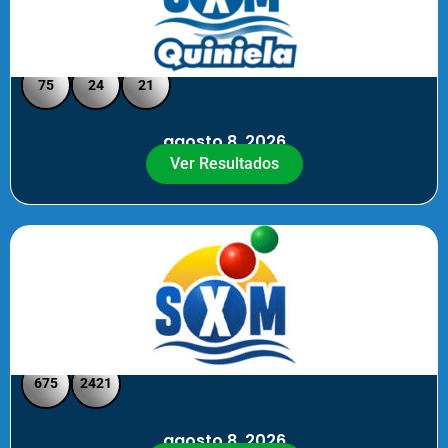
Quiniela SXM - Medio Día
75
24
21
agosto 8, 2026
Ver Resultados
SXM Medio día - Pick 3 Pick 4
675
2421
agosto 8, 2026