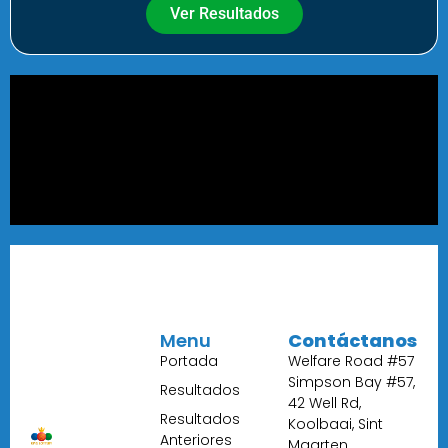
Ver Resultados
Menu
Contáctanos
Portada
Welfare Road #57
Simpson Bay #57,
Resultados
42 Well Rd,
Resultados
Koolbaai, Sint
Anteriores
Maarten