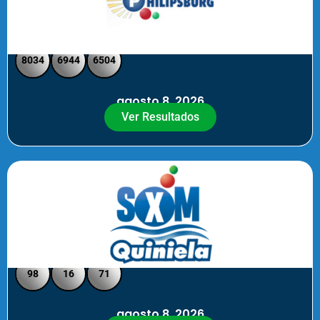
Philipsburg - Medio día
8034
6944
6504
agosto 8, 2026
Ver Resultados
Quiniela SXM - Noche
98
16
71
agosto 8, 2026