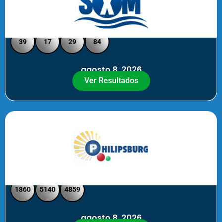
Loto Pool SXM Noche
39
17
29
84
agosto 8, 2026
Ver Resultados
Philipsburg Noche – Pick 4
1860
5140
4859
agosto 8, 2026