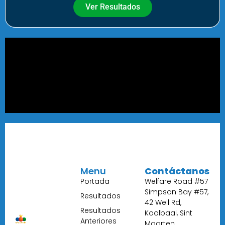
Ver Resultados
Menu
Contáctanos
Portada
Welfare Road #57
Simpson Bay #57,
Resultados
42 Well Rd,
Resultados
Koolbaai, Sint
Anteriores
Maarten