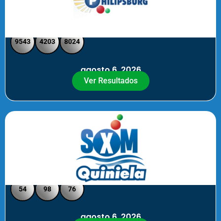
Philipsburg - Medio día
9543
4203
8024
agosto 6, 2026
Ver Resultados
Quiniela SXM - Noche
54
98
76
agosto 6, 2026