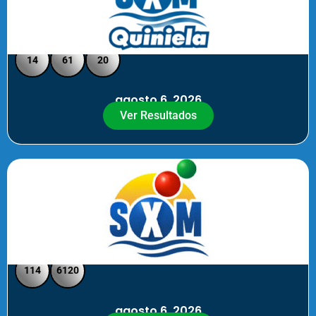
Quiniela SXM - Medio Día
14
61
20
agosto 6, 2026
Ver Resultados
SXM Medio día - Pick 3 Pick 4
114
6120
agosto 6, 2026