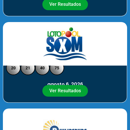
Ver Resultados
Loto Pool SXM - Medio Día
20
21
40
75
agosto 6, 2026
Ver Resultados