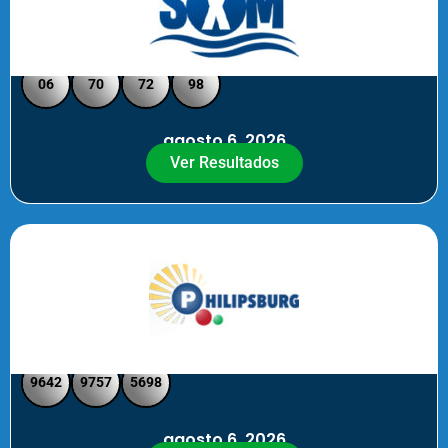
Loto Pool SXM Noche
06
70
72
98
agosto 6, 2026
Ver Resultados
Philipsburg Noche – Pick 4
9642
9757
5698
agosto 6, 2026