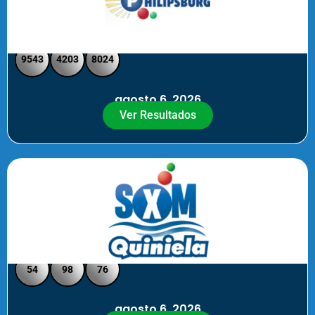
Philipsburg - Medio día
9543
4203
8024
agosto 6, 2026
Ver Resultados
Quiniela SXM - Noche
54
98
76
agosto 6, 2026