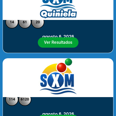
Quiniela SXM - Medio Día
14
61
20
agosto 6, 2026
Ver Resultados
SXM Medio día - Pick 3 Pick 4
114
6120
agosto 6, 2026