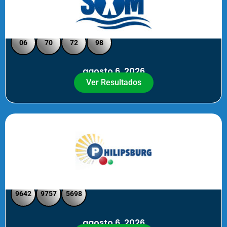
Loto Pool SXM Noche
06
70
72
98
agosto 6, 2026
Ver Resultados
Philipsburg Noche – Pick 4
9642
9757
5698
agosto 6, 2026