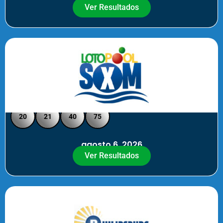
Ver Resultados
Loto Pool SXM - Medio Día
20
21
40
75
agosto 6, 2026
Ver Resultados