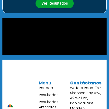
Ver Resultados
Menu
Contáctanos
Portada
Welfare Road #57
Simpson Bay #57,
Resultados
42 Well Rd,
Resultados
Koolbaai, Sint
Anteriores
Maarten