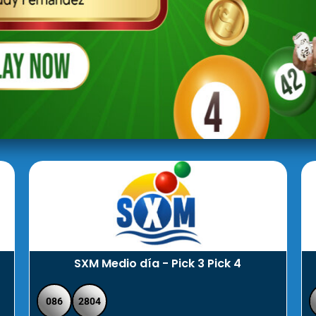
SXM Medio día - Pick 3 Pick 4
086
2804