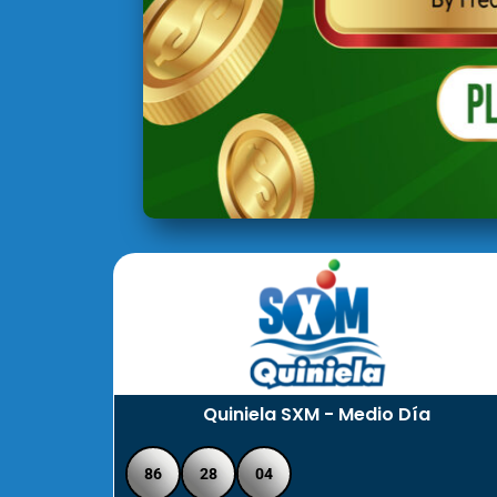
Quiniela SXM - Medio Día
86
28
04