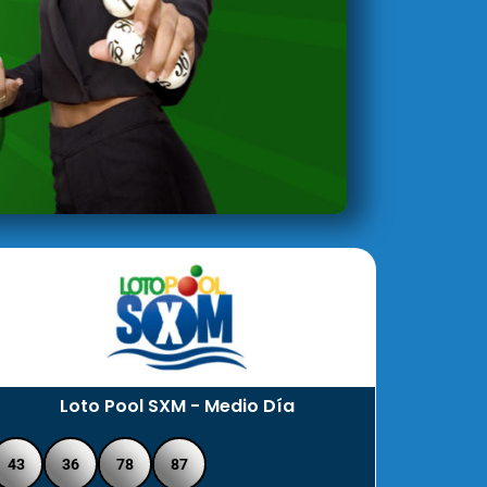
Loto Pool SXM - Medio Día
43
36
78
87