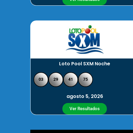
Loto Pool SXM Noche
03
29
41
75
agosto 5, 2026
Ver Resultados