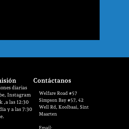
isión
Contáctanos
ones diarias
Welfare Road #57
be, Instagram
Simpson Bay #57, 42
 ,a las 12:30
Well Rd, Koolbaai, Sint
ía y a las 7:30
Maarten
e.
Email: