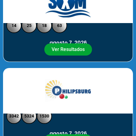
Loto Pool SXM Noche
14
25
18
63
agosto 7, 2026
Ver Resultados
Philipsburg Noche – Pick 4
3342
5324
1530
agosto 7, 2026