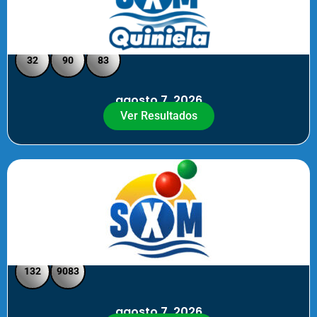
Quiniela SXM - Medio Día
32
90
83
agosto 7, 2026
Ver Resultados
SXM Medio día - Pick 3 Pick 4
132
9083
agosto 7, 2026