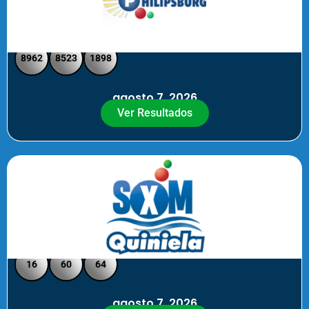
Philipsburg - Medio día
8962
8523
1898
agosto 7, 2026
Ver Resultados
Quiniela SXM - Noche
16
60
64
agosto 7, 2026