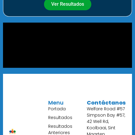
Ver Resultados
Menu
Contáctanos
Portada
Welfare Road #57
Simpson Bay #57,
Resultados
42 Well Rd,
Resultados
Koolbaai, Sint
Anteriores
Maarten