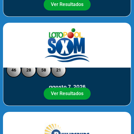
Ver Resultados
Loto Pool SXM - Medio Día
46
28
58
21
agosto 7, 2026
Ver Resultados