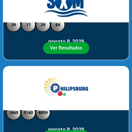
Loto Pool SXM Noche
39
17
29
84
agosto 8, 2026
Ver Resultados
Philipsburg Noche – Pick 4
1860
5140
4859
agosto 8, 2026