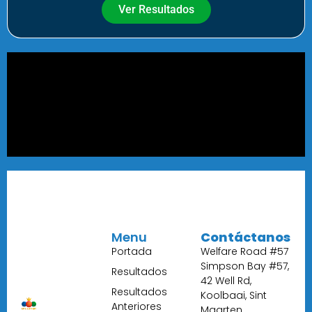
Ver Resultados
Menu
Contáctanos
Portada
Welfare Road #57
Simpson Bay #57,
Resultados
42 Well Rd,
Resultados
Koolbaai, Sint
Anteriores
Maarten