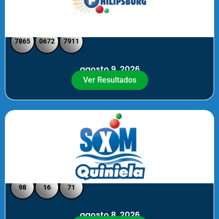
Philipsburg - Medio día
7865
0672
7911
agosto 9, 2026
Ver Resultados
Quiniela SXM - Noche
98
16
71
agosto 8, 2026