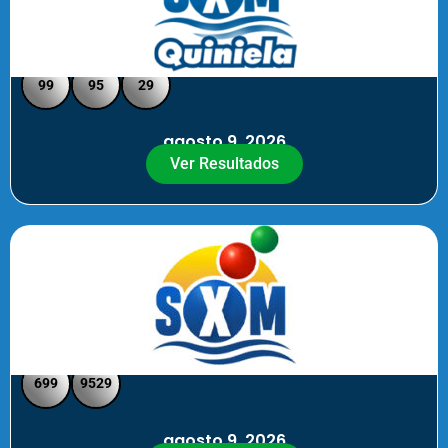
Quiniela SXM - Medio Día
99
95
29
agosto 9, 2026
Ver Resultados
SXM Medio día - Pick 3 Pick 4
699
9529
agosto 9, 2026