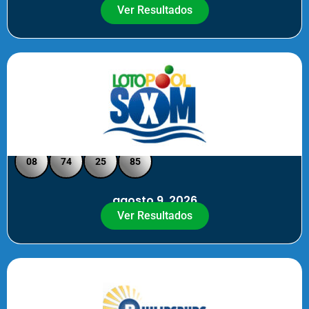
Ver Resultados
Loto Pool SXM - Medio Día
08
74
25
85
agosto 9, 2026
Ver Resultados