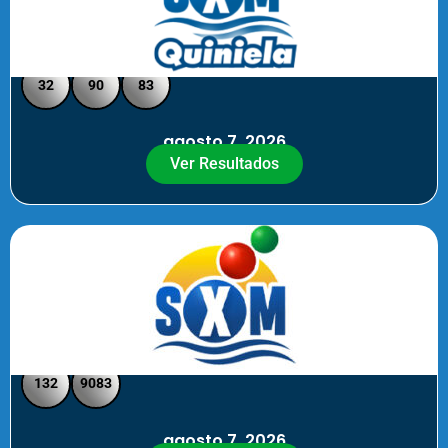
Quiniela SXM - Medio Día
32
90
83
agosto 7, 2026
Ver Resultados
SXM Medio día - Pick 3 Pick 4
132
9083
agosto 7, 2026