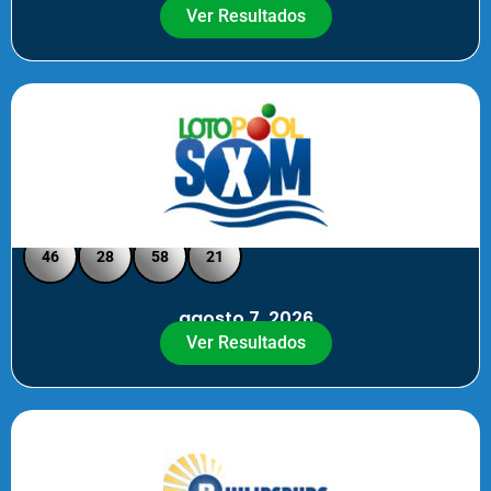
Ver Resultados
Loto Pool SXM - Medio Día
46
28
58
21
agosto 7, 2026
Ver Resultados