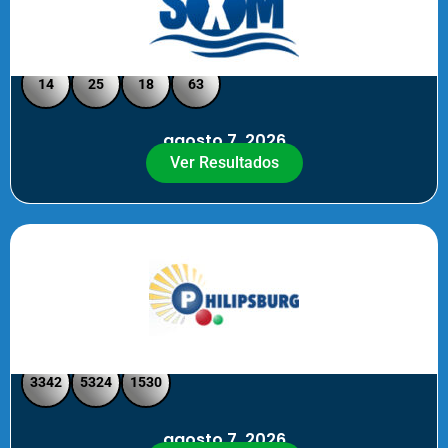
Loto Pool SXM Noche
14
25
18
63
agosto 7, 2026
Ver Resultados
Philipsburg Noche – Pick 4
3342
5324
1530
agosto 7, 2026