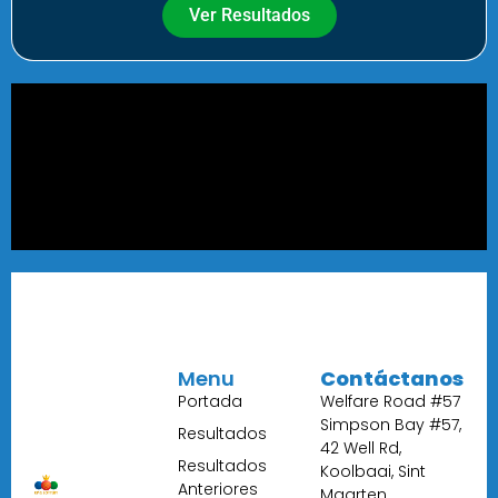
Ver Resultados
Menu
Contáctanos
Portada
Welfare Road #57
Simpson Bay #57,
Resultados
42 Well Rd,
Resultados
Koolbaai, Sint
Anteriores
Maarten