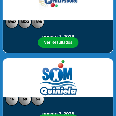
Philipsburg - Medio día
8962
8523
1898
agosto 7, 2026
Ver Resultados
Quiniela SXM - Noche
16
60
64
agosto 7, 2026