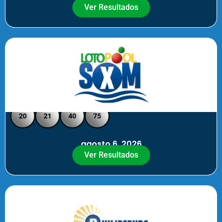
Ver Resultados
Loto Pool SXM - Medio Día
20
21
40
75
agosto 6, 2026
Ver Resultados