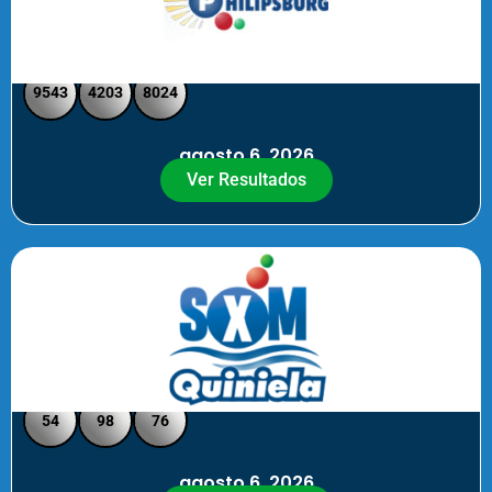
Philipsburg - Medio día
9543
4203
8024
agosto 6, 2026
Ver Resultados
Quiniela SXM - Noche
54
98
76
agosto 6, 2026