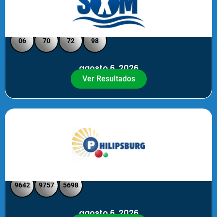
Loto Pool SXM Noche
06
70
72
98
agosto 6, 2026
Ver Resultados
Philipsburg Noche – Pick 4
9642
9757
5698
agosto 6, 2026