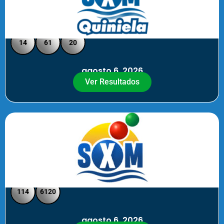
Quiniela SXM - Medio Día
14
61
20
agosto 6, 2026
Ver Resultados
SXM Medio día - Pick 3 Pick 4
114
6120
agosto 6, 2026