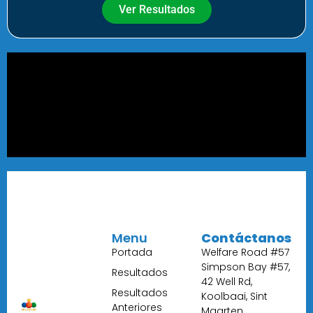
Ver Resultados
Menu
Contáctanos
Portada
Welfare Road #57
Simpson Bay #57,
Resultados
42 Well Rd,
Resultados
Koolbaai, Sint
Anteriores
Maarten