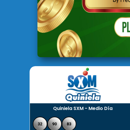
Quiniela SXM - Medio Día
32
90
83