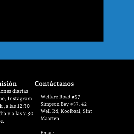
isión
Contáctanos
ones diarias
Welfare Road #57
be, Instagram
Simpson Bay #57, 42
 ,a las 12:30
Well Rd, Koolbaai, Sint
ía y a las 7:30
Maarten
e.
Email: