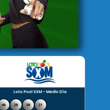
Loto Pool SXM - Medio Día
46
28
58
21