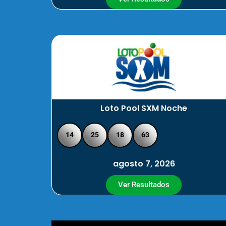
Loto Pool SXM Noche
14
25
18
63
agosto 7, 2026
Ver Resultados