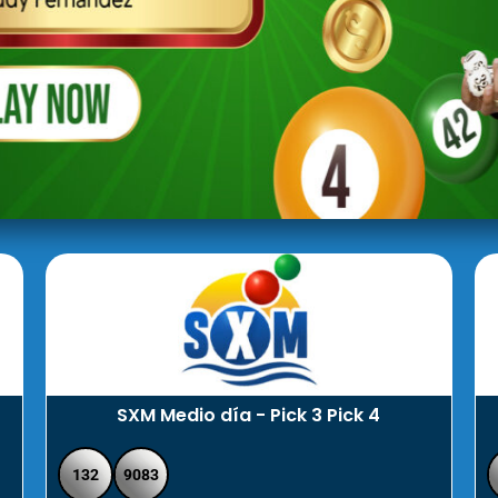
SXM Medio día - Pick 3 Pick 4
132
9083