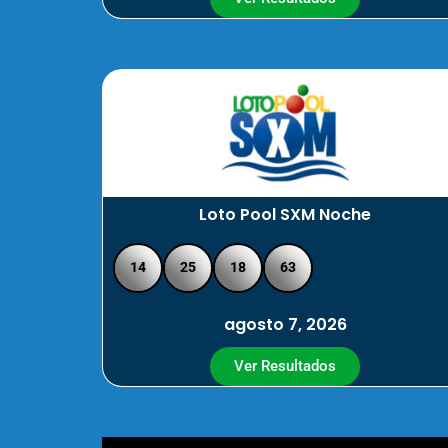
Loto Pool SXM Noche
14
25
18
63
agosto 7, 2026
Ver Resultados