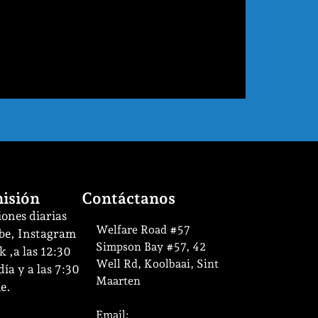
isión
Contáctanos
ones diarias
Welfare Road #57
be, Instagram
Simpson Bay #57, 42
 ,a las 12:30
Well Rd, Koolbaai, Sint
ía y a las 7:30
Maarten
e.
Email: