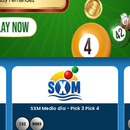
SXM Medio día - Pick 3 Pick 4
132
9083