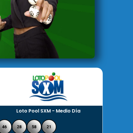
Loto Pool SXM - Medio Día
46
28
58
21