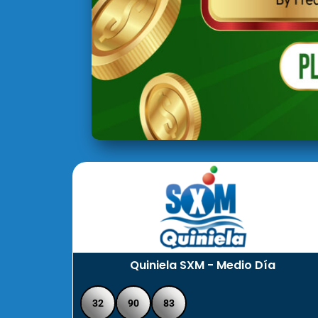
Quiniela SXM - Medio Día
32
90
83