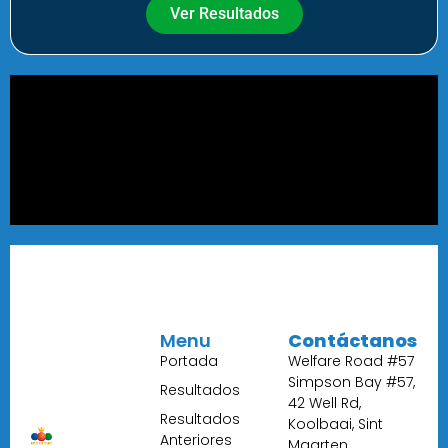
Ver Resultados
Menu
Contáctanos
Portada
Welfare Road #57
Simpson Bay #57,
Resultados
42 Well Rd,
Resultados
Koolbaai, Sint
Anteriores
Maarten