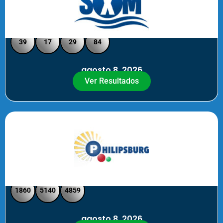
Loto Pool SXM Noche
39
17
29
84
agosto 8, 2026
Ver Resultados
Philipsburg Noche – Pick 4
1860
5140
4859
agosto 8, 2026