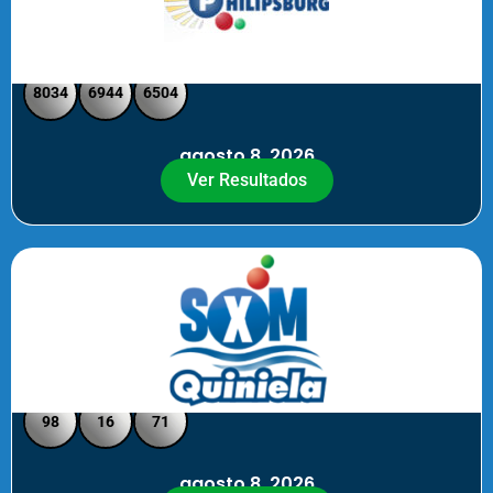
Philipsburg - Medio día
8034
6944
6504
agosto 8, 2026
Ver Resultados
Quiniela SXM - Noche
98
16
71
agosto 8, 2026