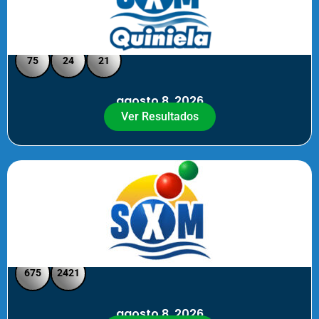
Quiniela SXM - Medio Día
75
24
21
agosto 8, 2026
Ver Resultados
SXM Medio día - Pick 3 Pick 4
675
2421
agosto 8, 2026