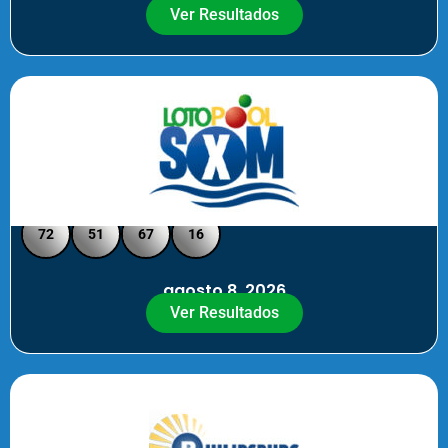
Ver Resultados
Loto Pool SXM - Medio Día
72
51
67
16
agosto 8, 2026
Ver Resultados