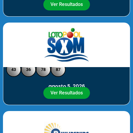
Ver Resultados
Loto Pool SXM - Medio Día
43
36
78
87
agosto 5, 2026
Ver Resultados