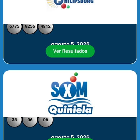
Philipsburg - Medio día
6775
9256
4812
agosto 5, 2026
Ver Resultados
Quiniela SXM - Noche
35
06
06
agosto 5, 2026