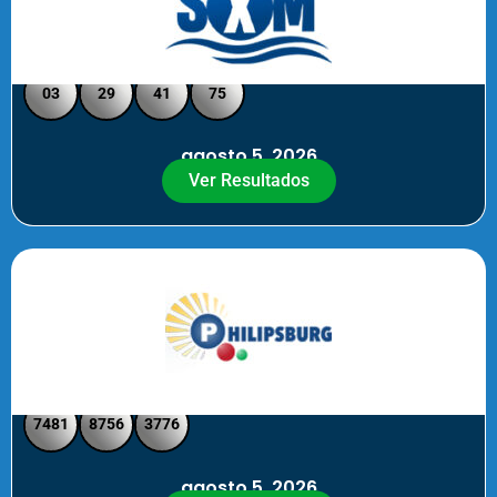
Loto Pool SXM Noche
03
29
41
75
agosto 5, 2026
Ver Resultados
Philipsburg Noche – Pick 4
7481
8756
3776
agosto 5, 2026