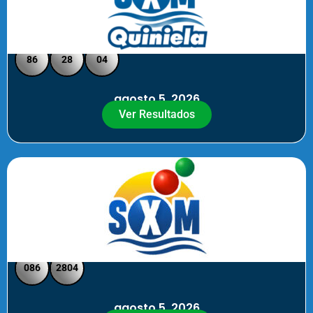
Quiniela SXM - Medio Día
86
28
04
agosto 5, 2026
Ver Resultados
SXM Medio día - Pick 3 Pick 4
086
2804
agosto 5, 2026