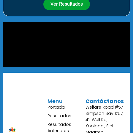
Ver Resultados
Menu
Contáctanos
Portada
Welfare Road #57
Simpson Bay #57,
Resultados
42 Well Rd,
Resultados
Koolbaai, Sint
Anteriores
Maarten