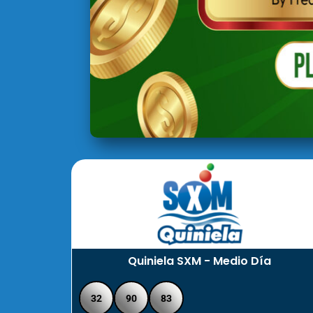
Quiniela SXM - Medio Día
32
90
83