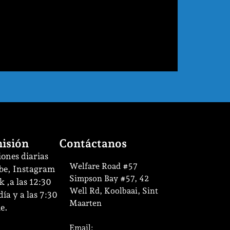
isión
Contáctanos
ones diarias
Welfare Road #57
be, Instagram
Simpson Bay #57, 42
 ,a las 12:30
Well Rd, Koolbaai, Sint
ía y a las 7:30
Maarten
e.
Email: