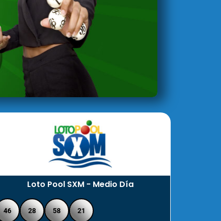
Loto Pool SXM - Medio Día
46
28
58
21