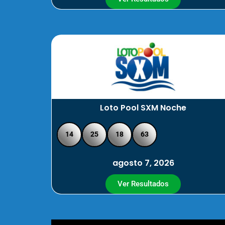
Loto Pool SXM Noche
14
25
18
63
agosto 7, 2026
Ver Resultados