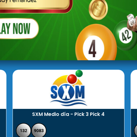
SXM Medio día - Pick 3 Pick 4
132
9083