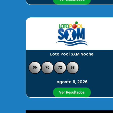
Loto Pool SXM Noche
06
70
72
98
agosto 6, 2026
Ver Resultados