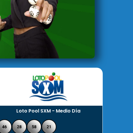
Loto Pool SXM - Medio Día
46
28
58
21