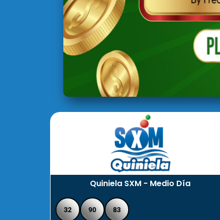
Quiniela SXM - Medio Día
32
90
83