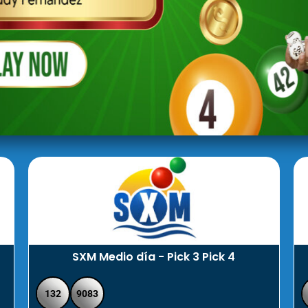
SXM Medio día - Pick 3 Pick 4
132
9083