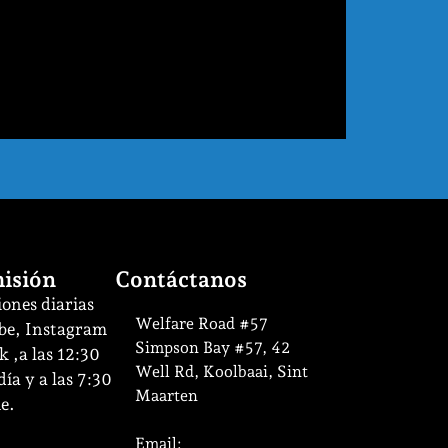
isión
Contáctanos
ones diarias
Welfare Road #57
be, Instagram
Simpson Bay #57, 42
 ,a las 12:30
Well Rd, Koolbaai, Sint
ía y a las 7:30
Maarten
e.
Email: