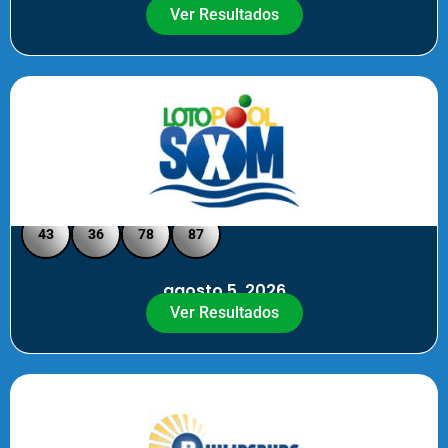
Ver Resultados
Loto Pool SXM - Medio Día
43
36
78
87
agosto 5, 2026
Ver Resultados