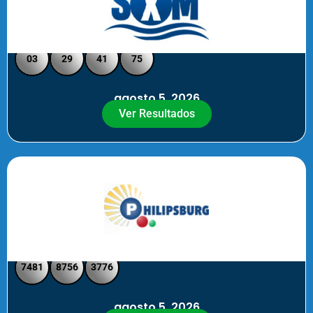
Loto Pool SXM Noche
03
29
41
75
agosto 5, 2026
Ver Resultados
Philipsburg Noche – Pick 4
7481
8756
3776
agosto 5, 2026