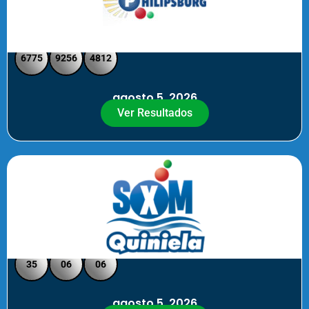
Philipsburg - Medio día
6775
9256
4812
agosto 5, 2026
Ver Resultados
Quiniela SXM - Noche
35
06
06
agosto 5, 2026