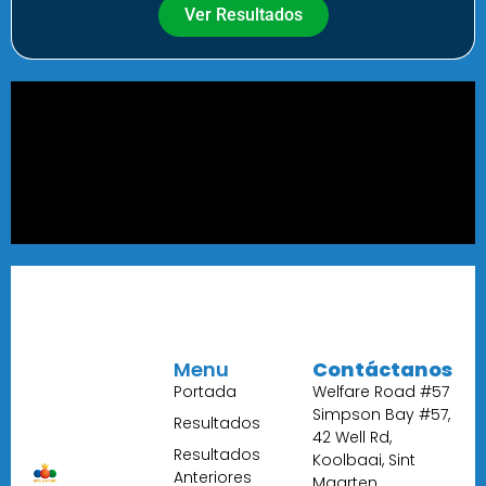
Ver Resultados
Menu
Contáctanos
Portada
Welfare Road #57
Simpson Bay #57,
Resultados
42 Well Rd,
Resultados
Koolbaai, Sint
Anteriores
Maarten