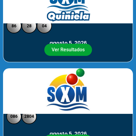
Quiniela SXM - Medio Día
86
28
04
agosto 5, 2026
Ver Resultados
SXM Medio día - Pick 3 Pick 4
086
2804
agosto 5, 2026