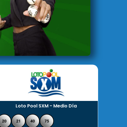
Loto Pool SXM - Medio Día
20
21
40
75