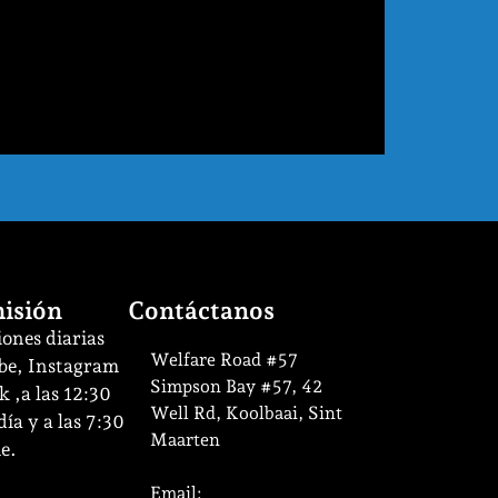
isión
Contáctanos
ones diarias
Welfare Road #57
be, Instagram
Simpson Bay #57, 42
 ,a las 12:30
Well Rd, Koolbaai, Sint
ía y a las 7:30
Maarten
e.
Email: