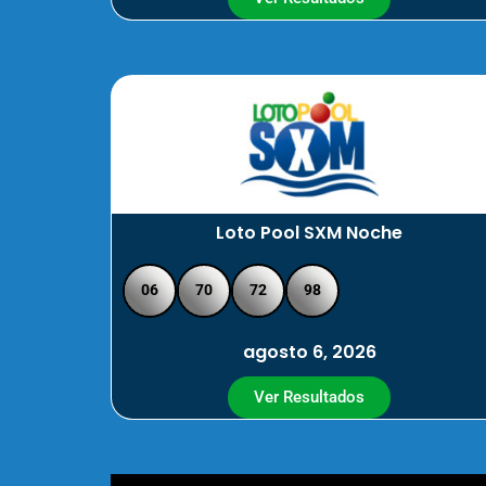
Loto Pool SXM Noche
06
70
72
98
agosto 6, 2026
Ver Resultados