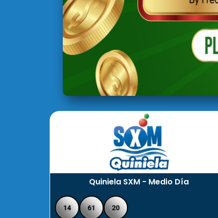
Quiniela SXM - Medio Día
14
61
20