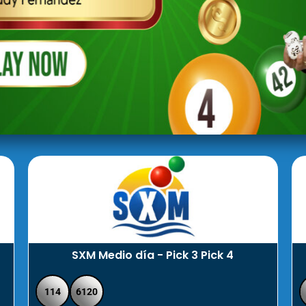
SXM Medio día - Pick 3 Pick 4
114
6120