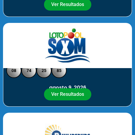
Ver Resultados
Loto Pool SXM - Medio Día
08
74
25
85
agosto 9, 2026
Ver Resultados