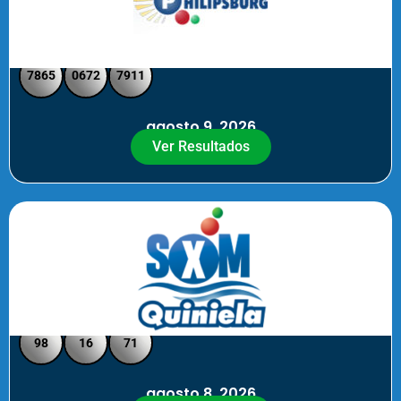
Philipsburg - Medio día
7865
0672
7911
agosto 9, 2026
Ver Resultados
Quiniela SXM - Noche
98
16
71
agosto 8, 2026