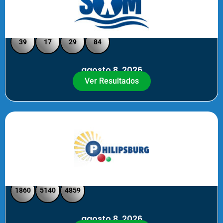
Loto Pool SXM Noche
39
17
29
84
agosto 8, 2026
Ver Resultados
Philipsburg Noche – Pick 4
1860
5140
4859
agosto 8, 2026