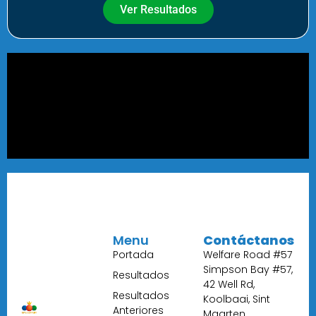
Ver Resultados
Menu
Contáctanos
Portada
Welfare Road #57
Simpson Bay #57,
Resultados
42 Well Rd,
Resultados
Koolbaai, Sint
Anteriores
Maarten