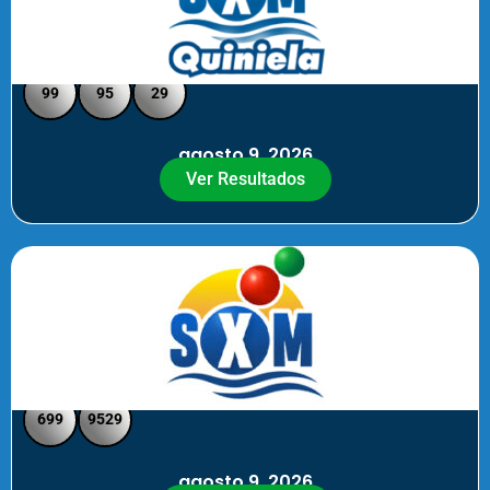
Quiniela SXM - Medio Día
99
95
29
agosto 9, 2026
Ver Resultados
SXM Medio día - Pick 3 Pick 4
699
9529
agosto 9, 2026