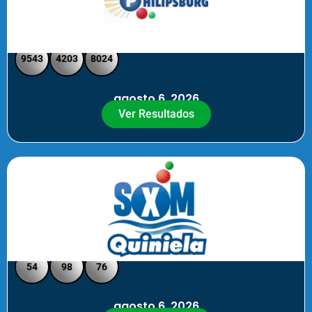
Philipsburg - Medio día
9543
4203
8024
agosto 6, 2026
Ver Resultados
Quiniela SXM - Noche
54
98
76
agosto 6, 2026