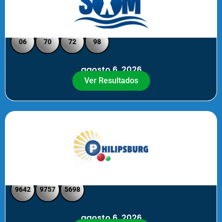
Loto Pool SXM Noche
06
70
72
98
agosto 6, 2026
Ver Resultados
Philipsburg Noche – Pick 4
9642
9757
5698
agosto 6, 2026