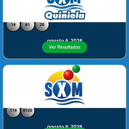
Quiniela SXM - Medio Día
14
61
20
agosto 6, 2026
Ver Resultados
SXM Medio día - Pick 3 Pick 4
114
6120
agosto 6, 2026