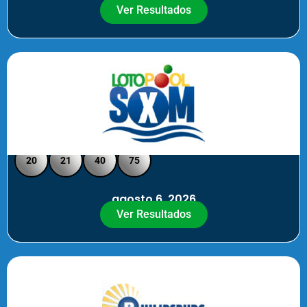
Ver Resultados
Loto Pool SXM - Medio Día
20
21
40
75
agosto 6, 2026
Ver Resultados