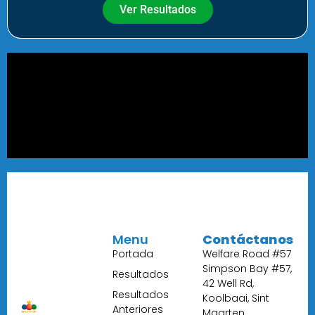
Ver Resultados
Menu
Contáctanos
Portada
Welfare Road #57
Simpson Bay #57,
Resultados
42 Well Rd,
Resultados
Koolbaai, Sint
Anteriores
Maarten