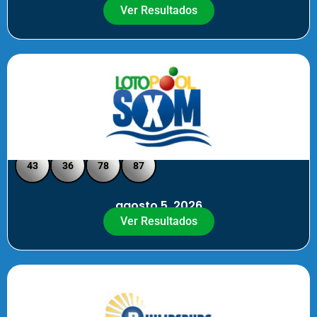
Ver Resultados
Loto Pool SXM - Medio Día
43
36
78
87
agosto 5, 2026
Ver Resultados