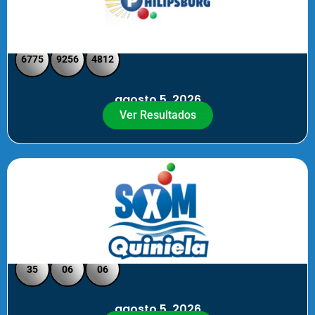
Philipsburg - Medio día
6775
9256
4812
agosto 5, 2026
Ver Resultados
Quiniela SXM - Noche
35
06
06
agosto 5, 2026