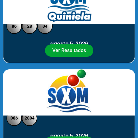
Quiniela SXM - Medio Día
86
28
04
agosto 5, 2026
Ver Resultados
SXM Medio día - Pick 3 Pick 4
086
2804
agosto 5, 2026