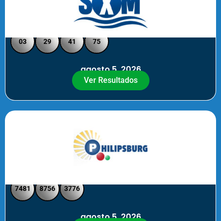
Loto Pool SXM Noche
03
29
41
75
agosto 5, 2026
Ver Resultados
Philipsburg Noche – Pick 4
7481
8756
3776
agosto 5, 2026