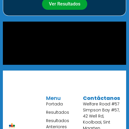
Ver Resultados
Menu
Contáctanos
Portada
Welfare Road #57
Simpson Bay #57,
Resultados
42 Well Rd,
Resultados
Koolbaai, Sint
Anteriores
Maarten