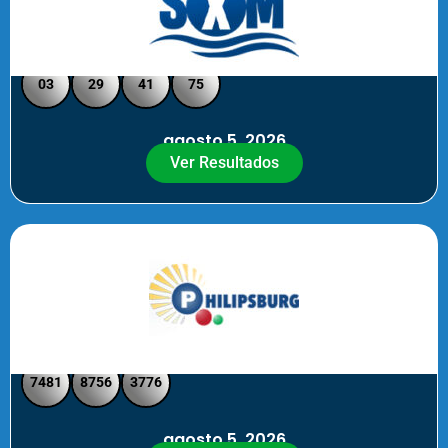
Loto Pool SXM Noche
03
29
41
75
agosto 5, 2026
Ver Resultados
Philipsburg Noche – Pick 4
7481
8756
3776
agosto 5, 2026