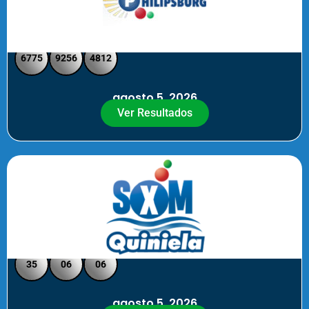
Philipsburg - Medio día
6775
9256
4812
agosto 5, 2026
Ver Resultados
Quiniela SXM - Noche
35
06
06
agosto 5, 2026