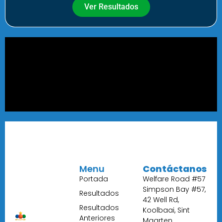
Ver Resultados
Menu
Contáctanos
Portada
Welfare Road #57
Simpson Bay #57,
Resultados
42 Well Rd,
Resultados
Koolbaai, Sint
Anteriores
Maarten