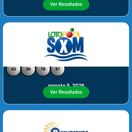
Ver Resultados
Loto Pool SXM - Medio Día
43
36
78
87
agosto 5, 2026
Ver Resultados