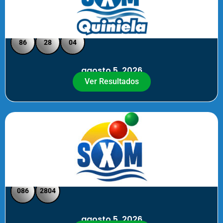
Quiniela SXM - Medio Día
86
28
04
agosto 5, 2026
Ver Resultados
SXM Medio día - Pick 3 Pick 4
086
2804
agosto 5, 2026