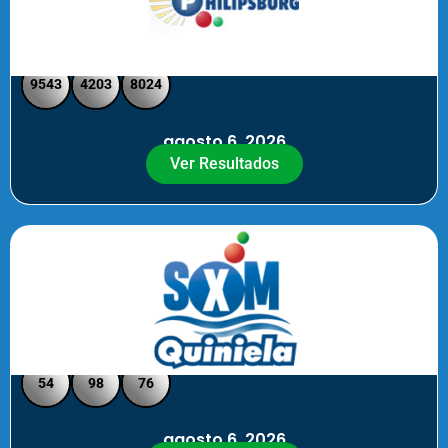
Philipsburg - Medio día
9543
4203
8024
agosto 6, 2026
Ver Resultados
Quiniela SXM - Noche
54
98
76
agosto 6, 2026