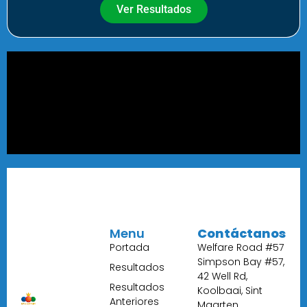
Ver Resultados
Menu
Contáctanos
Portada
Welfare Road #57
Simpson Bay #57,
Resultados
42 Well Rd,
Resultados
Koolbaai, Sint
Anteriores
Maarten