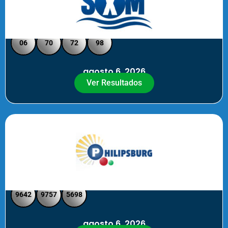
Loto Pool SXM Noche
06
70
72
98
agosto 6, 2026
Ver Resultados
Philipsburg Noche – Pick 4
9642
9757
5698
agosto 6, 2026