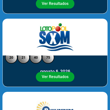
Ver Resultados
Loto Pool SXM - Medio Día
20
21
40
75
agosto 6, 2026
Ver Resultados