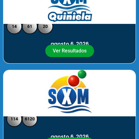
Quiniela SXM - Medio Día
14
61
20
agosto 6, 2026
Ver Resultados
SXM Medio día - Pick 3 Pick 4
114
6120
agosto 6, 2026