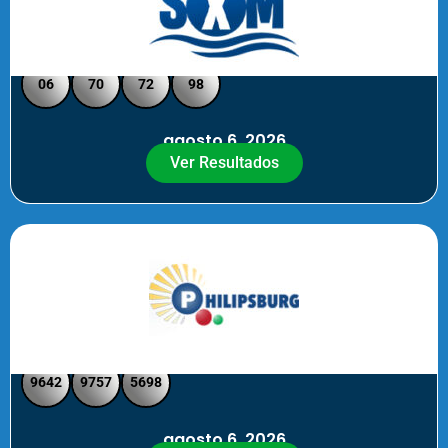
Loto Pool SXM Noche
06
70
72
98
agosto 6, 2026
Ver Resultados
Philipsburg Noche – Pick 4
9642
9757
5698
agosto 6, 2026