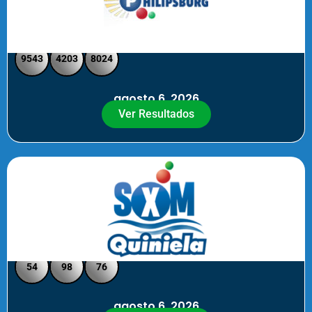
Philipsburg - Medio día
9543
4203
8024
agosto 6, 2026
Ver Resultados
Quiniela SXM - Noche
54
98
76
agosto 6, 2026