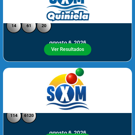
Quiniela SXM - Medio Día
14
61
20
agosto 6, 2026
Ver Resultados
SXM Medio día - Pick 3 Pick 4
114
6120
agosto 6, 2026