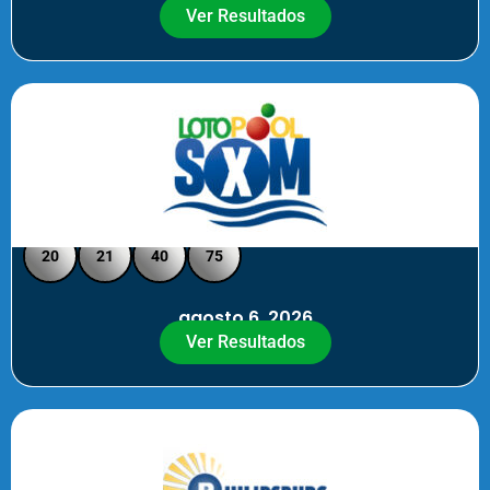
Ver Resultados
Loto Pool SXM - Medio Día
20
21
40
75
agosto 6, 2026
Ver Resultados