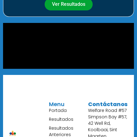
Ver Resultados
Menu
Contáctanos
Portada
Welfare Road #57
Simpson Bay #57,
Resultados
42 Well Rd,
Resultados
Koolbaai, Sint
Anteriores
Maarten