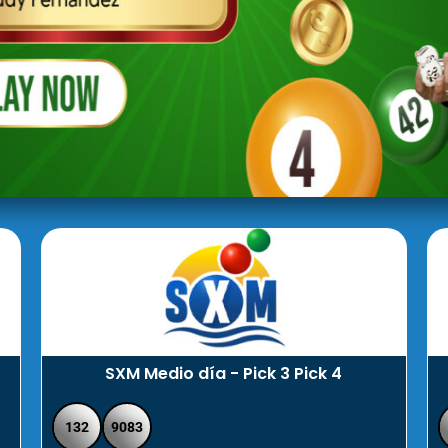
SXM Medio día - Pick 3 Pick 4
132
9083