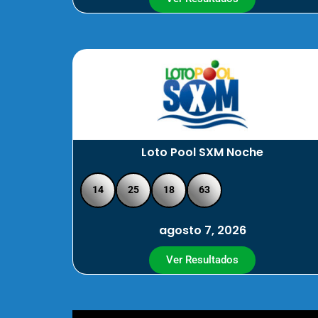
Loto Pool SXM Noche
14
25
18
63
agosto 7, 2026
Ver Resultados