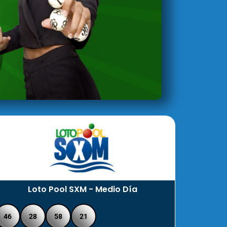
Loto Pool SXM - Medio Día
46
28
58
21