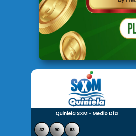
Quiniela SXM - Medio Día
32
90
83