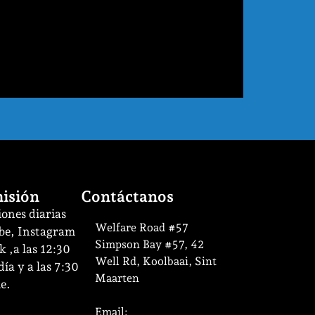
isión
Contáctanos
ones diarias
Welfare Road #57
be, Instagram
Simpson Bay #57, 42
 ,a las 12:30
Well Rd, Koolbaai, Sint
ía y a las 7:30
Maarten
e.
Email: