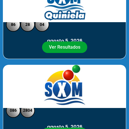
Quiniela SXM - Medio Día
86
28
04
agosto 5, 2026
Ver Resultados
SXM Medio día - Pick 3 Pick 4
086
2804
agosto 5, 2026