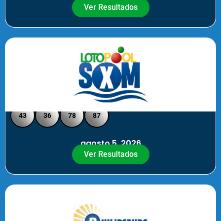
Ver Resultados
Loto Pool SXM - Medio Día
43
36
78
87
agosto 5, 2026
Ver Resultados