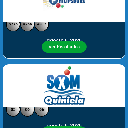
Philipsburg - Medio día
6775
9256
4812
agosto 5, 2026
Ver Resultados
Quiniela SXM - Noche
35
06
06
agosto 5, 2026