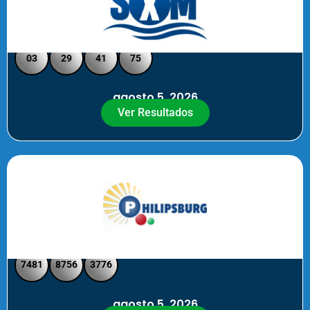
Loto Pool SXM Noche
03
29
41
75
agosto 5, 2026
Ver Resultados
Philipsburg Noche – Pick 4
7481
8756
3776
agosto 5, 2026