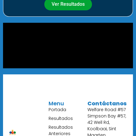
Ver Resultados
Menu
Contáctanos
Portada
Welfare Road #57
Simpson Bay #57,
Resultados
42 Well Rd,
Resultados
Koolbaai, Sint
Anteriores
Maarten