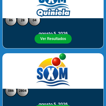
Quiniela SXM - Medio Día
86
28
04
agosto 5, 2026
Ver Resultados
SXM Medio día - Pick 3 Pick 4
086
2804
agosto 5, 2026