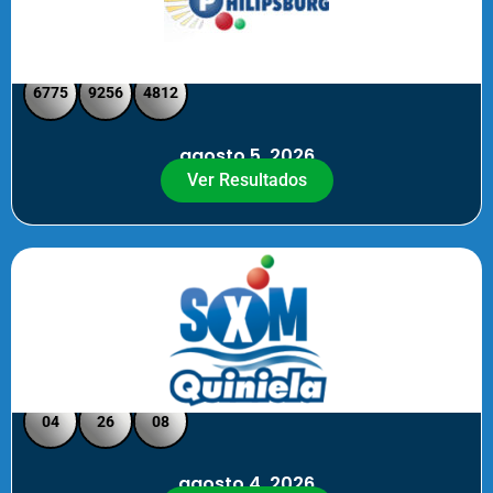
Philipsburg - Medio día
6775
9256
4812
agosto 5, 2026
Ver Resultados
Quiniela SXM - Noche
04
26
08
agosto 4, 2026