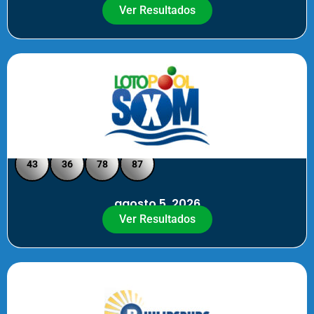
Ver Resultados
Loto Pool SXM - Medio Día
43
36
78
87
agosto 5, 2026
Ver Resultados