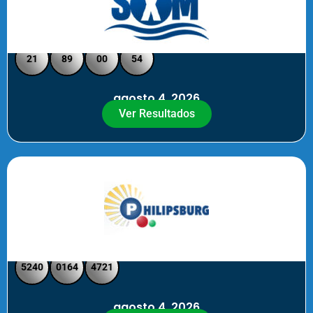
Loto Pool SXM Noche
21
89
00
54
agosto 4, 2026
Ver Resultados
Philipsburg Noche – Pick 4
5240
0164
4721
agosto 4, 2026