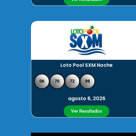
Loto Pool SXM Noche
06
70
72
98
agosto 6, 2026
Ver Resultados