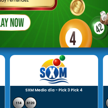
SXM Medio día - Pick 3 Pick 4
114
6120