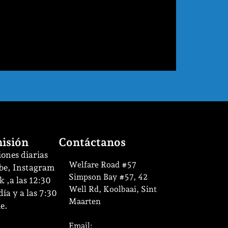
isión
Contáctanos
ones diarias
Welfare Road #57
be, Instagram
Simpson Bay #57, 42
 ,a las 12:30
Well Rd, Koolbaai, Sint
ía y a las 7:30
Maarten
e.
Email: