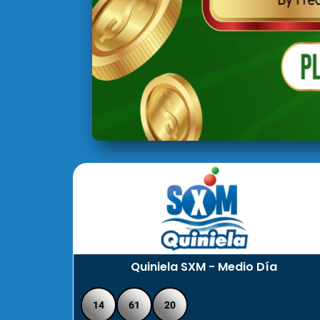
Quiniela SXM - Medio Día
14
61
20