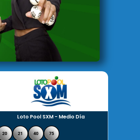
Loto Pool SXM - Medio Día
20
21
40
75