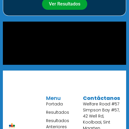
Ver Resultados
Menu
Contáctanos
Portada
Welfare Road #57
Simpson Bay #57,
Resultados
42 Well Rd,
Resultados
Koolbaai, Sint
Anteriores
Maarten