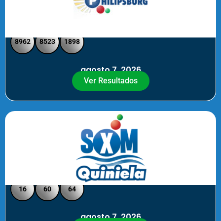
Philipsburg - Medio día
8962
8523
1898
agosto 7, 2026
Ver Resultados
Quiniela SXM - Noche
16
60
64
agosto 7, 2026