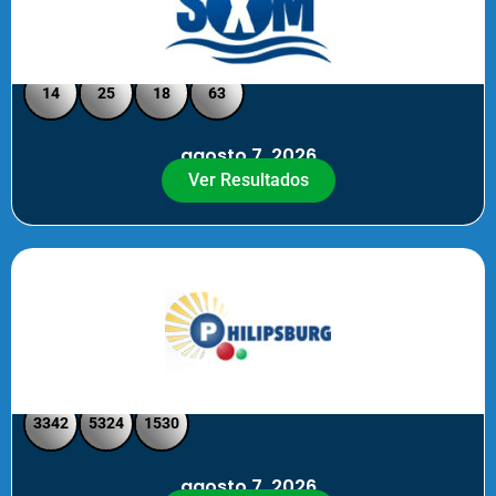
Loto Pool SXM Noche
14
25
18
63
agosto 7, 2026
Ver Resultados
Philipsburg Noche – Pick 4
3342
5324
1530
agosto 7, 2026