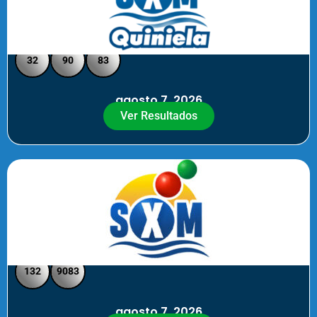
Quiniela SXM - Medio Día
32
90
83
agosto 7, 2026
Ver Resultados
SXM Medio día - Pick 3 Pick 4
132
9083
agosto 7, 2026