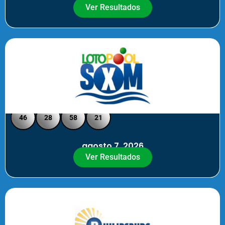
Ver Resultados
Loto Pool SXM - Medio Día
46
28
58
21
agosto 7, 2026
Ver Resultados