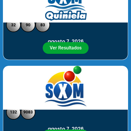
Quiniela SXM - Medio Día
32
90
83
agosto 7, 2026
Ver Resultados
SXM Medio día - Pick 3 Pick 4
132
9083
agosto 7, 2026