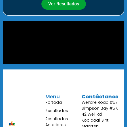
Ver Resultados
Menu
Contáctanos
Portada
Welfare Road #57
Simpson Bay #57,
Resultados
42 Well Rd,
Resultados
Koolbaai, Sint
Anteriores
Maarten