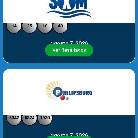
Loto Pool SXM Noche
14
25
18
63
agosto 7, 2026
Ver Resultados
Philipsburg Noche – Pick 4
3342
5324
1530
agosto 7, 2026