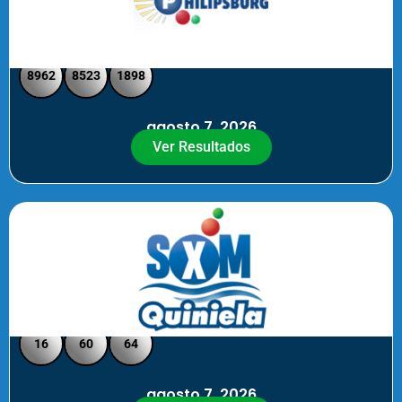
Philipsburg - Medio día
8962
8523
1898
agosto 7, 2026
Ver Resultados
Quiniela SXM - Noche
16
60
64
agosto 7, 2026