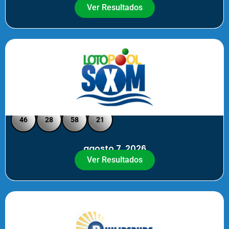
Ver Resultados
Loto Pool SXM - Medio Día
46
28
58
21
agosto 7, 2026
Ver Resultados