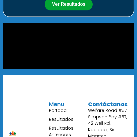
Ver Resultados
Menu
Contáctanos
Portada
Welfare Road #57
Simpson Bay #57,
Resultados
42 Well Rd,
Resultados
Koolbaai, Sint
Anteriores
Maarten