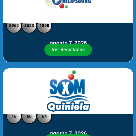
Philipsburg - Medio día
8962
8523
1898
agosto 7, 2026
Ver Resultados
Quiniela SXM - Noche
16
60
64
agosto 7, 2026