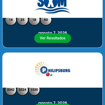
Loto Pool SXM Noche
14
25
18
63
agosto 7, 2026
Ver Resultados
Philipsburg Noche – Pick 4
3342
5324
1530
agosto 7, 2026