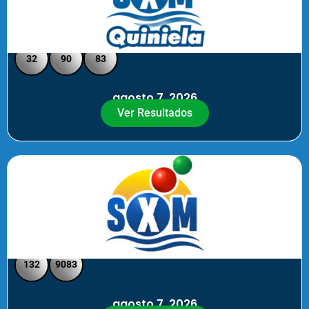
Quiniela SXM - Medio Día
32
90
83
agosto 7, 2026
Ver Resultados
SXM Medio día - Pick 3 Pick 4
132
9083
agosto 7, 2026