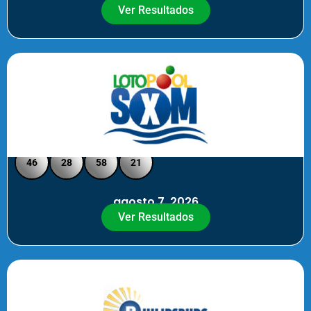
Ver Resultados
Loto Pool SXM - Medio Día
46
28
58
21
agosto 7, 2026
Ver Resultados