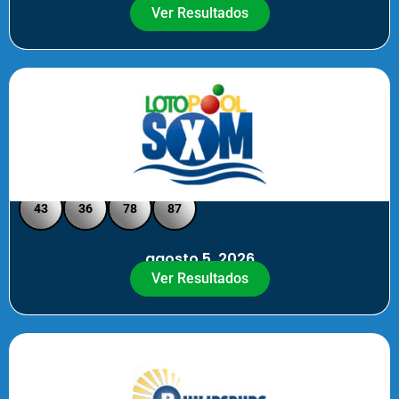
Ver Resultados
Loto Pool SXM - Medio Día
43
36
78
87
agosto 5, 2026
Ver Resultados