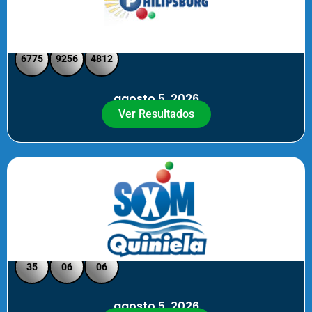
Philipsburg - Medio día
6775
9256
4812
agosto 5, 2026
Ver Resultados
Quiniela SXM - Noche
35
06
06
agosto 5, 2026