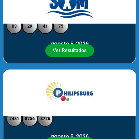
Loto Pool SXM Noche
03
29
41
75
agosto 5, 2026
Ver Resultados
Philipsburg Noche – Pick 4
7481
8756
3776
agosto 5, 2026