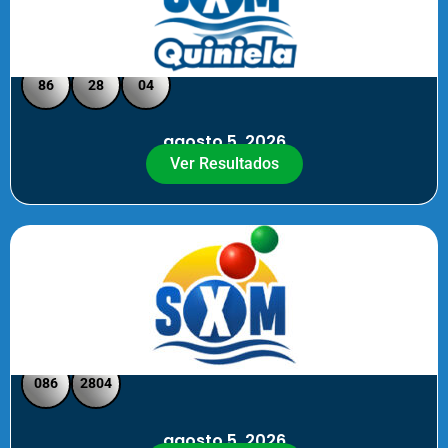
Quiniela SXM - Medio Día
86
28
04
agosto 5, 2026
Ver Resultados
SXM Medio día - Pick 3 Pick 4
086
2804
agosto 5, 2026