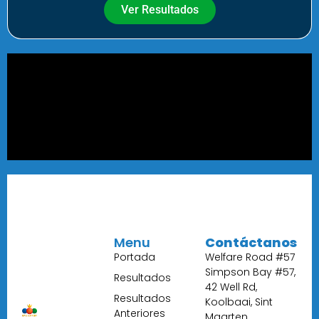
Ver Resultados
Menu
Contáctanos
Portada
Welfare Road #57
Simpson Bay #57,
Resultados
42 Well Rd,
Resultados
Koolbaai, Sint
Anteriores
Maarten