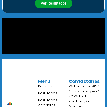
Ver Resultados
Menu
Contáctanos
Portada
Welfare Road #57
Simpson Bay #57,
Resultados
42 Well Rd,
Resultados
Koolbaai, Sint
Anteriores
Maarten