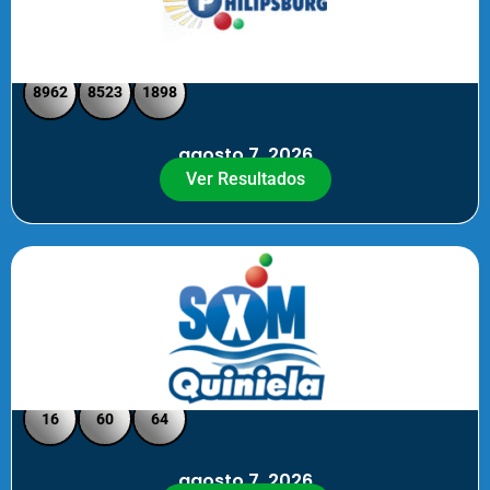
Philipsburg - Medio día
8962
8523
1898
agosto 7, 2026
Ver Resultados
Quiniela SXM - Noche
16
60
64
agosto 7, 2026