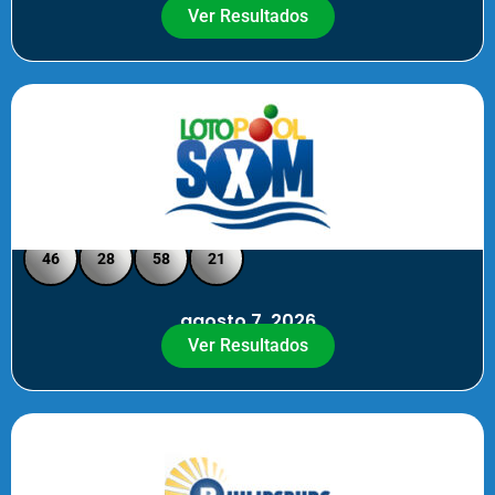
Ver Resultados
Loto Pool SXM - Medio Día
46
28
58
21
agosto 7, 2026
Ver Resultados