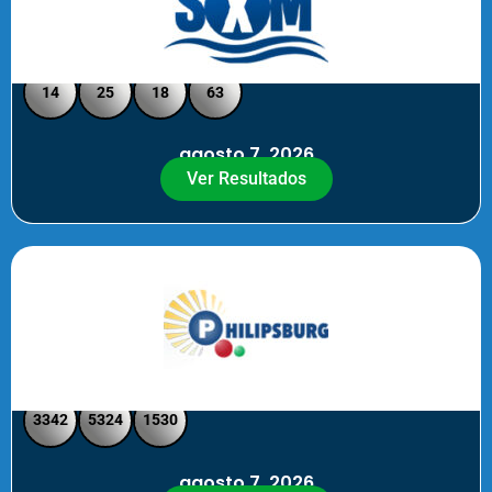
Loto Pool SXM Noche
14
25
18
63
agosto 7, 2026
Ver Resultados
Philipsburg Noche – Pick 4
3342
5324
1530
agosto 7, 2026