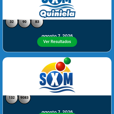
Quiniela SXM - Medio Día
32
90
83
agosto 7, 2026
Ver Resultados
SXM Medio día - Pick 3 Pick 4
132
9083
agosto 7, 2026