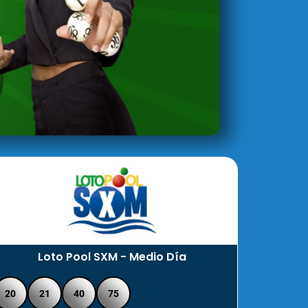
Loto Pool SXM - Medio Día
20
21
40
75