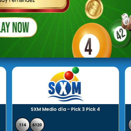
SXM Medio día - Pick 3 Pick 4
114
6120