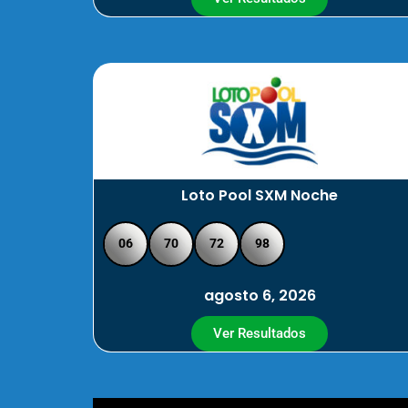
Loto Pool SXM Noche
06
70
72
98
agosto 6, 2026
Ver Resultados