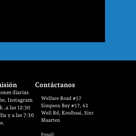
isión
Contáctanos
ones diarias
Welfare Road #57
be, Instagram
Simpson Bay #57, 42
 ,a las 12:30
Well Rd, Koolbaai, Sint
ía y a las 7:30
Maarten
e.
Email: