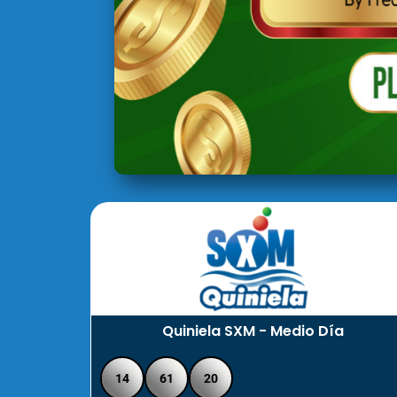
Quiniela SXM - Medio Día
14
61
20