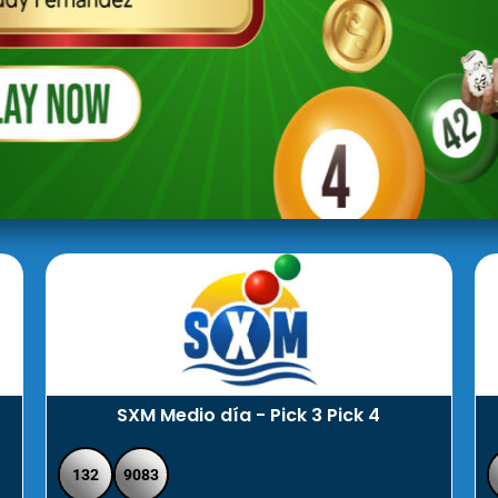
SXM Medio día - Pick 3 Pick 4
132
9083