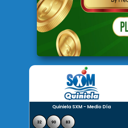
Quiniela SXM - Medio Día
32
90
83