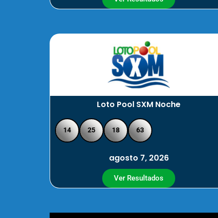
Loto Pool SXM Noche
14
25
18
63
agosto 7, 2026
Ver Resultados