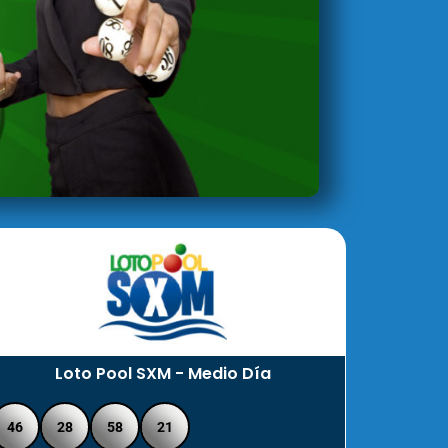
Loto Pool SXM - Medio Día
46
28
58
21