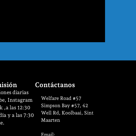
isión
Contáctanos
ones diarias
Welfare Road #57
be, Instagram
Simpson Bay #57, 42
 ,a las 12:30
Well Rd, Koolbaai, Sint
ía y a las 7:30
Maarten
e.
Email: