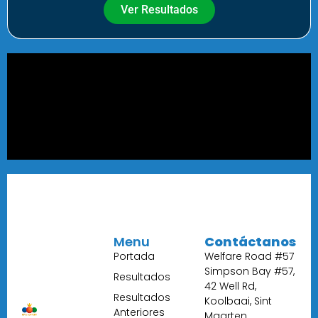
Ver Resultados
Menu
Contáctanos
Portada
Welfare Road #57
Simpson Bay #57,
Resultados
42 Well Rd,
Resultados
Koolbaai, Sint
Anteriores
Maarten