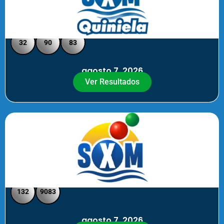
Quiniela SXM - Medio Día
32
90
83
agosto 7, 2026
Ver Resultados
SXM Medio día - Pick 3 Pick 4
132
9083
agosto 7, 2026