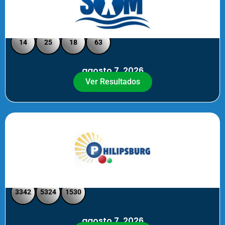
Loto Pool SXM Noche
14
25
18
63
agosto 7, 2026
Ver Resultados
Philipsburg Noche – Pick 4
3342
5324
1530
agosto 7, 2026