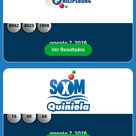
Philipsburg - Medio día
8962
8523
1898
agosto 7, 2026
Ver Resultados
Quiniela SXM - Noche
16
60
64
agosto 7, 2026