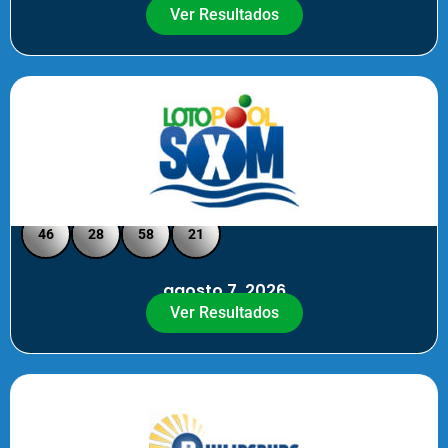
Ver Resultados
Loto Pool SXM - Medio Día
46
28
58
21
agosto 7, 2026
Ver Resultados