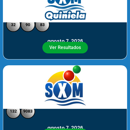
Quiniela SXM - Medio Día
32
90
83
agosto 7, 2026
Ver Resultados
SXM Medio día - Pick 3 Pick 4
132
9083
agosto 7, 2026