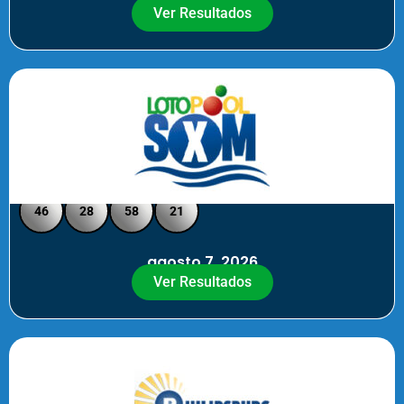
Ver Resultados
Loto Pool SXM - Medio Día
46
28
58
21
agosto 7, 2026
Ver Resultados