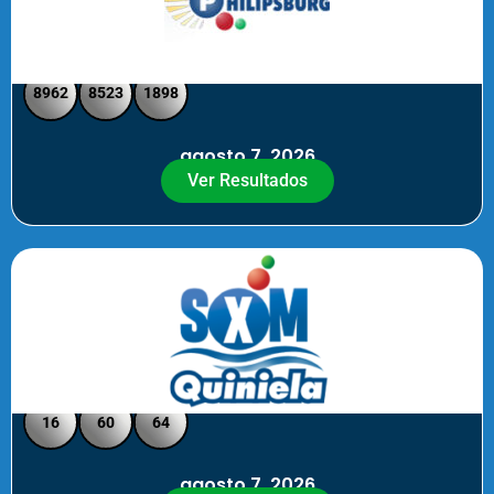
Philipsburg - Medio día
8962
8523
1898
agosto 7, 2026
Ver Resultados
Quiniela SXM - Noche
16
60
64
agosto 7, 2026