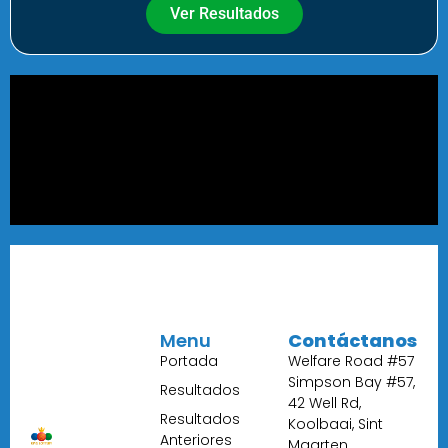
Ver Resultados
Menu
Contáctanos
Portada
Welfare Road #57
Simpson Bay #57,
Resultados
42 Well Rd,
Resultados
Koolbaai, Sint
Anteriores
Maarten