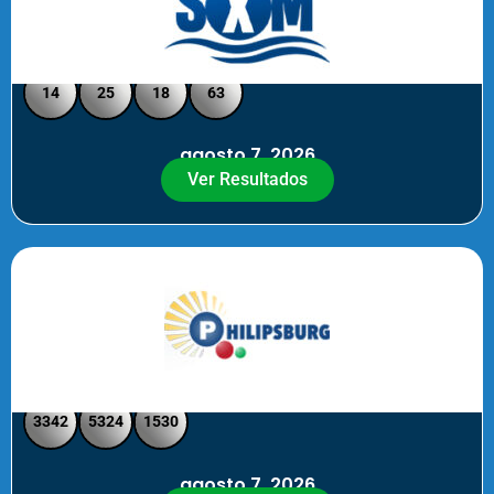
Loto Pool SXM Noche
14
25
18
63
agosto 7, 2026
Ver Resultados
Philipsburg Noche – Pick 4
3342
5324
1530
agosto 7, 2026