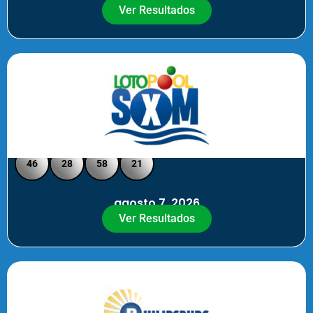
Ver Resultados
Loto Pool SXM - Medio Día
46
28
58
21
agosto 7, 2026
Ver Resultados