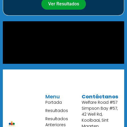
Ver Resultados
Menu
Contáctanos
Portada
Welfare Road #57
Simpson Bay #57,
Resultados
42 Well Rd,
Resultados
Koolbaai, Sint
Anteriores
Maarten