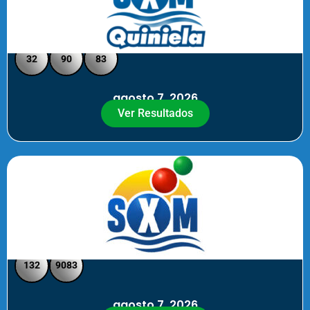
Quiniela SXM - Medio Día
32
90
83
agosto 7, 2026
Ver Resultados
SXM Medio día - Pick 3 Pick 4
132
9083
agosto 7, 2026