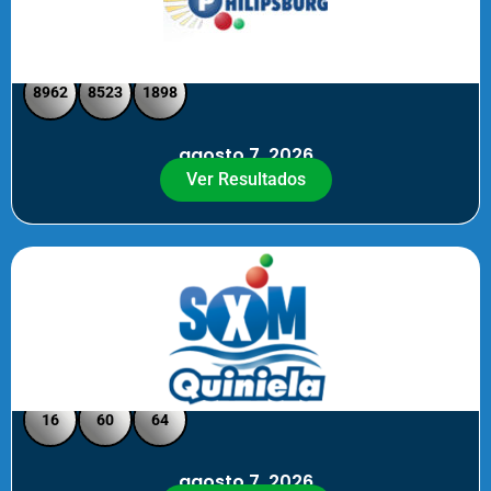
Philipsburg - Medio día
8962
8523
1898
agosto 7, 2026
Ver Resultados
Quiniela SXM - Noche
16
60
64
agosto 7, 2026