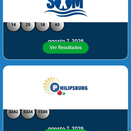
Loto Pool SXM Noche
14
25
18
63
agosto 7, 2026
Ver Resultados
Philipsburg Noche – Pick 4
3342
5324
1530
agosto 7, 2026