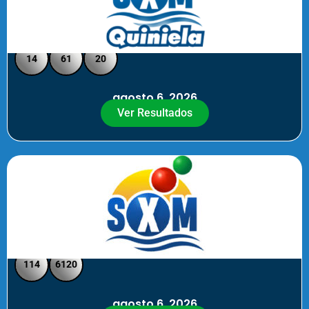
Quiniela SXM - Medio Día
14
61
20
agosto 6, 2026
Ver Resultados
SXM Medio día - Pick 3 Pick 4
114
6120
agosto 6, 2026