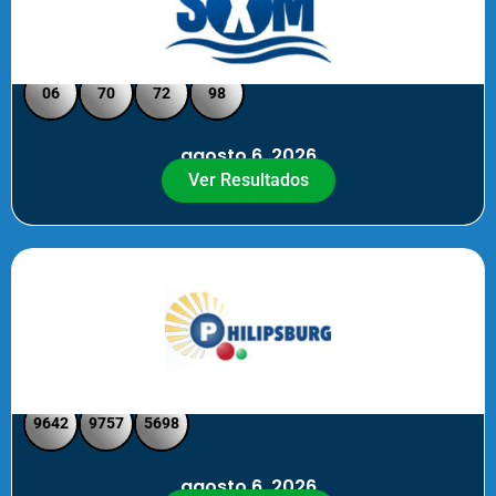
Loto Pool SXM Noche
06
70
72
98
agosto 6, 2026
Ver Resultados
Philipsburg Noche – Pick 4
9642
9757
5698
agosto 6, 2026