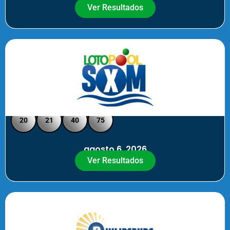
Ver Resultados
Loto Pool SXM - Medio Día
20
21
40
75
agosto 6, 2026
Ver Resultados