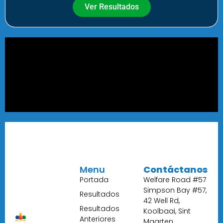
Ver Resultados
Menu
Contáctanos
Portada
Welfare Road #57
Simpson Bay #57,
Resultados
42 Well Rd,
Resultados
Koolbaai, Sint
Anteriores
Maarten