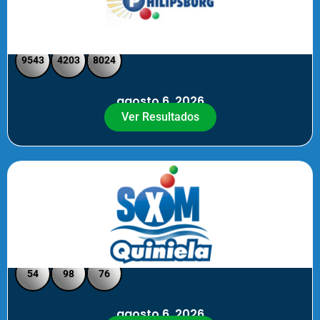
Philipsburg - Medio día
9543
4203
8024
agosto 6, 2026
Ver Resultados
Quiniela SXM - Noche
54
98
76
agosto 6, 2026